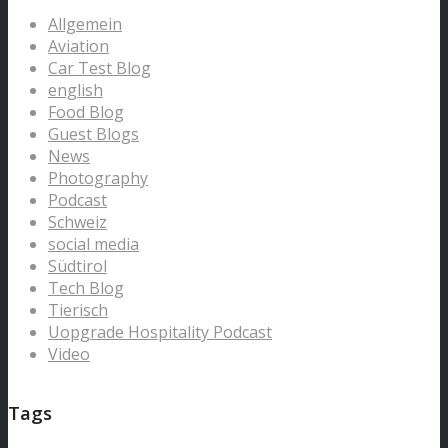
Allgemein
Aviation
Car Test Blog
english
Food Blog
Guest Blogs
News
Photography
Podcast
Schweiz
social media
Südtirol
Tech Blog
Tierisch
Uopgrade Hospitality Podcast
Video
Tags