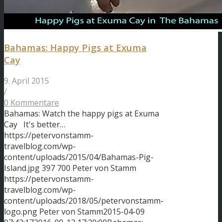
Bahamas: Happy Pigs at Exuma
Cay
9. April 2015
/
0 Kommentare
Bahamas: Watch the happy pigs at Exuma
Cay It's better…
https://petervonstamm-
travelblog.com/wp-
content/uploads/2015/04/Bahamas-Pig-
Island.jpg
397
700
Peter von Stamm
https://petervonstamm-
travelblog.com/wp-
content/uploads/2018/05/petervonstamm-
logo.png
Peter von Stamm
2015-04-09