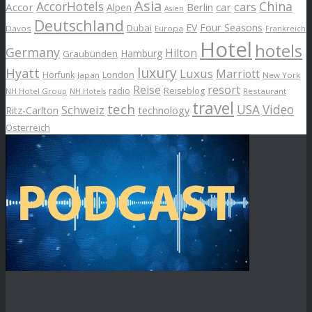
Asia
AccorHotels
China
cars
Accor
car
Alpen
Berlin
Asien
Deutschland
EV
Four Seasons
Dubai
Davos
Europa
Frankreich
Hotel
hotels
Germany
Hilton
Hamburg
Graubünden
luxury
Hyatt
Luxus
Marriott
London
Hörfunk
Japan
New York
Reise
resort
radio
Reiseblog
NH Hotel Group
Restaurant
NH Hotels
travel
tech
Schweiz
USA
Video
Ritz-Carlton
technology
Österreich