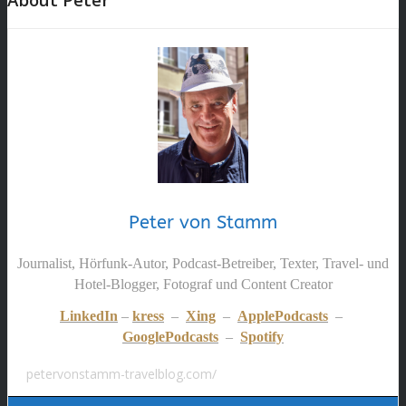
Peter von Stamm
Journalist, Hörfunk-Autor, Podcast-Betreiber, Texter, Travel- und
Hotel-Blogger, Fotograf und Content Creator
LinkedIn
–
kress
–
Xing
–
ApplePodcasts
–
GooglePodcasts
–
Spotify
petervonstamm-travelblog.com/