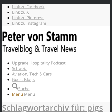
Link zu Facebook
Link zu X
Link zu Pinterest
Link zu Instagram
Upgrade Hospitality Podcast
Schweiz
Aviation, Tech & Cars
Guest Blogs
Suche
Menü
Menü
Schlagwortarchiv für: pigs