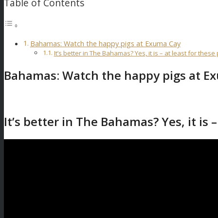
Table of Contents
Bahamas: Watch the happy pigs at Exuma Cay
It’s better in The Bahamas? Yes, it is – at least for these 
Bahamas: Watch the happy pigs at E
It’s better in The Bahamas? Yes, it is –