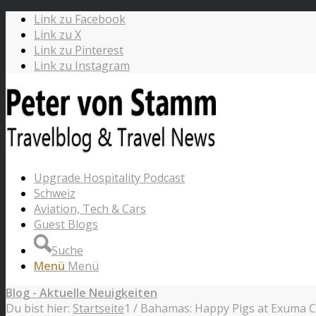
Link zu Facebook
Link zu X
Link zu Pinterest
Link zu Instagram
Upgrade Hospitality Podcast
Schweiz
Aviation, Tech & Cars
Guest Blogs
Suche
Menü
Menü
Blog - Aktuelle Neuigkeiten
Du bist hier:
Startseite
1
/
Bahamas: Happy Pigs at Exuma 