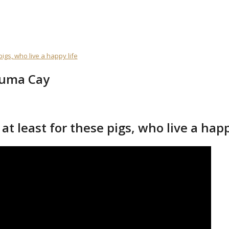
pigs, who live a happy life
xuma Cay
 at least for these pigs, who live a happ