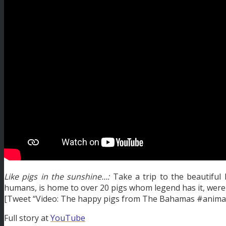
Like pigs in the sunshine…:
Take a trip to the beautiful
humans, is home to over 20 pigs whom legend has it, were 
[Tweet “Video: The happy pigs from The Bahamas #anima
Full story at
YouTube