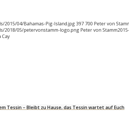
s/2015/04/Bahamas-Pig-Island.jpg
397
700
Peter von Stam
ads/2018/05/petervonstamm-logo.png
Peter von Stamm
2015
a Cay
m Tessin – Bleibt zu Hause, das Tessin wartet auf Euch