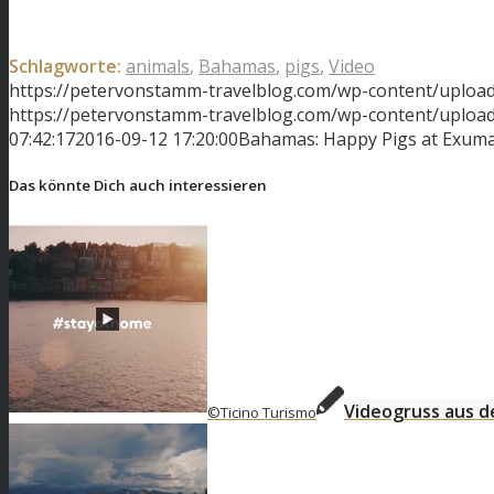
Schlagworte:
animals
,
Bahamas
,
pigs
,
Video
https://petervonstamm-travelblog.com/wp-content/upload
https://petervonstamm-travelblog.com/wp-content/uplo
07:42:17
2016-09-12 17:20:00
Bahamas: Happy Pigs at Exum
Das könnte Dich auch interessieren
Videogruss aus de
©Ticino Turismo