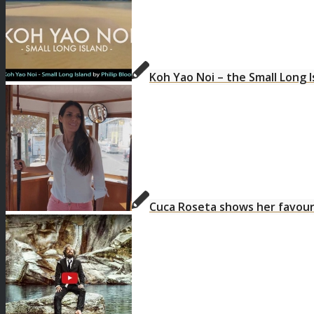
Koh Yao Noi – the Small Long I
Cuca Roseta shows her favour