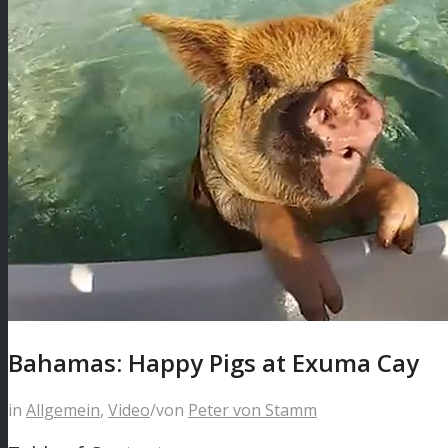
Bahamas: Happy Pigs at Exuma Cay
in
Allgemein
,
Video
/
von
Peter von Stamm