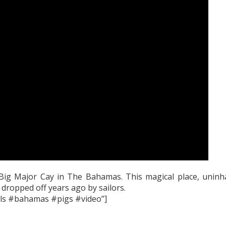
 Big Major Cay in The Bahamas. This magical place, uninh
dropped off years ago by sailors.
ls #bahamas #pigs #video”]