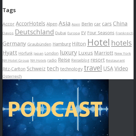
Tags
Asia
AccorHotels
China
cars
Accor
car
Alpen
Berlin
Asien
Deutschland
EV
Four Seasons
Dubai
Davos
Europa
Frankreich
Hotel
hotels
Germany
Hilton
Hamburg
Graubünden
luxury
Hyatt
Luxus
Marriott
London
Hörfunk
Japan
New York
Reise
resort
radio
Reiseblog
NH Hotel Group
Restaurant
NH Hotels
travel
tech
Schweiz
USA
Video
Ritz-Carlton
technology
Österreich