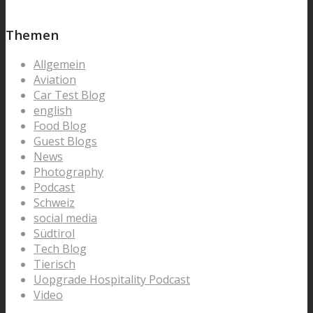
Themen
Allgemein
Aviation
Car Test Blog
english
Food Blog
Guest Blogs
News
Photography
Podcast
Schweiz
social media
Südtirol
Tech Blog
Tierisch
Uopgrade Hospitality Podcast
Video