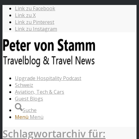
Link zu Facebook
Link zu X
Link zu Pinterest
Link zu Instagram
Upgrade Hospitality Podcast
Schweiz
Aviation, Tech & Cars
Guest Blogs
Suche
Menü
Menü
Schlagwortarchiv für: