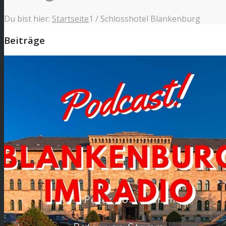
Du bist hier:
Startseite
1
/
Schlosshotel Blankenburg
Beiträge