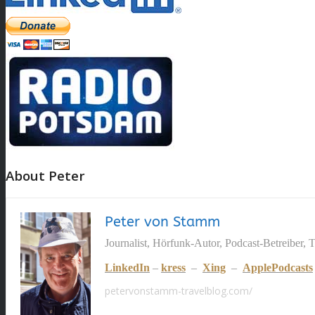
About Peter
Peter von Stamm
Journalist, Hörfunk-Autor, Podcast-Betreiber, 
LinkedIn
–
kress
–
Xing
–
ApplePodcasts
petervonstamm-travelblog.com/