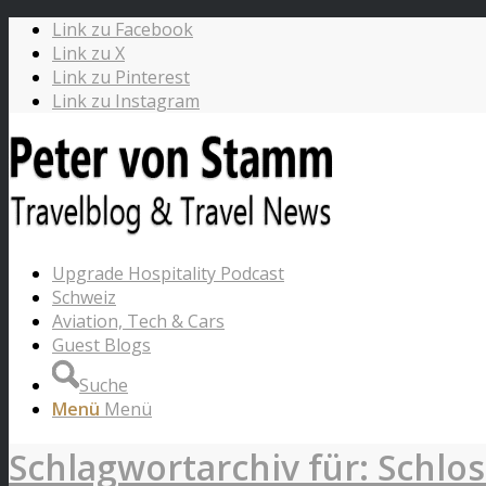
Link zu Facebook
Link zu X
Link zu Pinterest
Link zu Instagram
Upgrade Hospitality Podcast
Schweiz
Aviation, Tech & Cars
Guest Blogs
Suche
Menü
Menü
Schlagwortarchiv für: Schlo