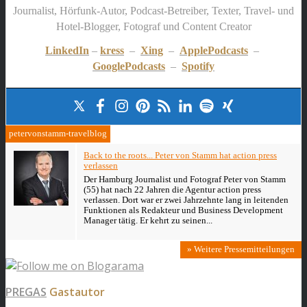
Journalist, Hörfunk-Autor, Podcast-Betreiber, Texter, Travel- und
Hotel-Blogger, Fotograf und Content Creator
LinkedIn
–
kress
–
Xing
–
ApplePodcasts
–
GooglePodcasts
–
Spotify
petervonstamm-travelblog
Back to the roots... Peter von Stamm hat action press
verlassen
Der Hamburg Journalist und Fotograf Peter von Stamm
(55) hat nach 22 Jahren die Agentur action press
verlassen. Dort war er zwei Jahrzehnte lang in leitenden
Funktionen als Redakteur und Business Development
Manager tätig. Er kehrt zu seinen...
» Weitere Pressemitteilungen
PREGAS
Gastautor