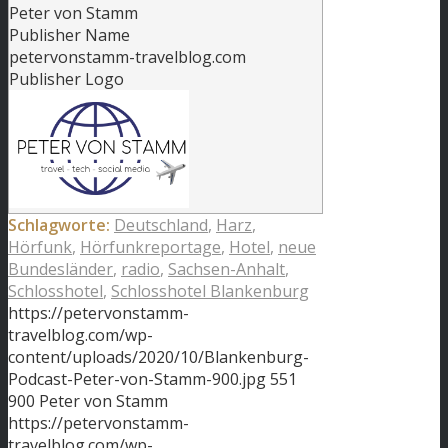
Peter von Stamm
Publisher Name
petervonstamm-travelblog.com
Publisher Logo
Schlagworte:
Deutschland
,
Harz
,
Hörfunk
,
Hörfunkreportage
,
Hotel
,
neue
Bundesländer
,
radio
,
Sachsen-Anhalt
,
Schlosshotel
,
Schlosshotel Blankenburg
https://petervonstamm-
travelblog.com/wp-
content/uploads/2020/10/Blankenburg-
Podcast-Peter-von-Stamm-900.jpg
551
900
Peter von Stamm
https://petervonstamm-
travelblog.com/wp-