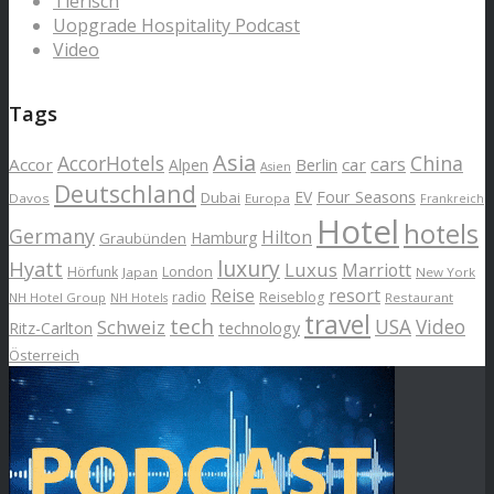
Tierisch
Uopgrade Hospitality Podcast
Video
Tags
Asia
AccorHotels
China
cars
Accor
car
Alpen
Berlin
Asien
Deutschland
EV
Four Seasons
Dubai
Davos
Europa
Frankreich
Hotel
hotels
Germany
Hilton
Hamburg
Graubünden
luxury
Hyatt
Luxus
Marriott
London
Hörfunk
Japan
New York
Reise
resort
radio
Reiseblog
NH Hotel Group
Restaurant
NH Hotels
travel
tech
Schweiz
USA
Video
Ritz-Carlton
technology
Österreich