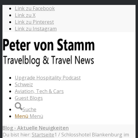
Link zu Facebook
Link zu X
Link zu Pinterest
Link zu Instagram
Upgrade Hospitality Podcast
Schweiz
Aviation, Tech & Cars
Guest Blogs
Suche
Menü
Menü
Blog - Aktuelle Neuigkeiten
Du bist hier:
Startseite
1
/
Schlosshotel Blankenburg im