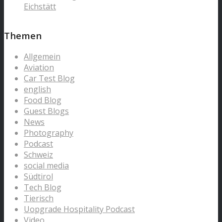
Eichstätt
Themen
Allgemein
Aviation
Car Test Blog
english
Food Blog
Guest Blogs
News
Photography
Podcast
Schweiz
social media
Südtirol
Tech Blog
Tierisch
Uopgrade Hospitality Podcast
Video