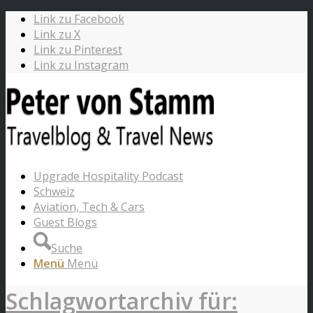
Link zu Facebook
Link zu X
Link zu Pinterest
Link zu Instagram
Upgrade Hospitality Podcast
Schweiz
Aviation, Tech & Cars
Guest Blogs
Suche
Menü
Menü
Schlagwortarchiv für: