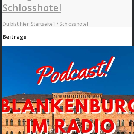
Schlosshotel
Du bist hier:
Startseite
1
/
Schlosshotel
Beiträge