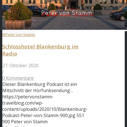
©Peter von Stamm
Schlosshotel Blankenburg im
Radio
27. Oktober 2020
/
0 Kommentare
Dieser Blankenburg Podcast ist ein
Mitschnitt der Hörfunksendung…
https://petervonstamm-
travelblog.com/wp-
content/uploads/2020/10/Blankenburg-
Podcast-Peter-von-Stamm-900.jpg
551
900
Peter von Stamm