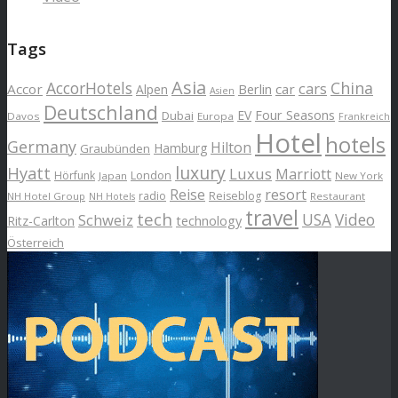
Tags
Asia
AccorHotels
China
cars
Accor
car
Alpen
Berlin
Asien
Deutschland
EV
Four Seasons
Dubai
Davos
Europa
Frankreich
Hotel
hotels
Germany
Hilton
Hamburg
Graubünden
luxury
Hyatt
Luxus
Marriott
London
Hörfunk
Japan
New York
Reise
resort
radio
Reiseblog
NH Hotel Group
Restaurant
NH Hotels
travel
tech
Schweiz
USA
Video
Ritz-Carlton
technology
Österreich