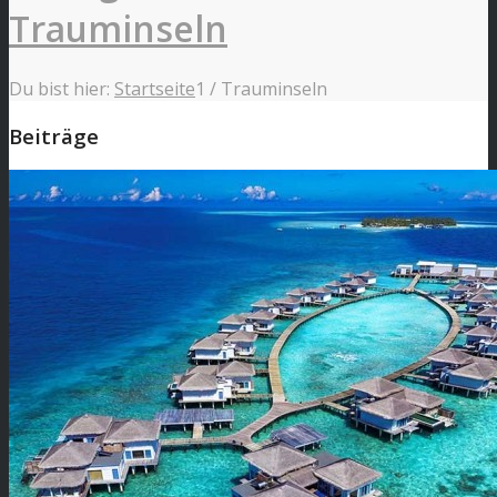
Trauminseln
Du bist hier:
Startseite
1
/
Trauminseln
Beiträge