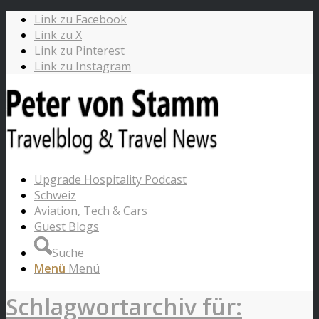
Link zu Facebook
Link zu X
Link zu Pinterest
Link zu Instagram
Upgrade Hospitality Podcast
Schweiz
Aviation, Tech & Cars
Guest Blogs
Suche
Menü
Menü
Schlagwortarchiv für: