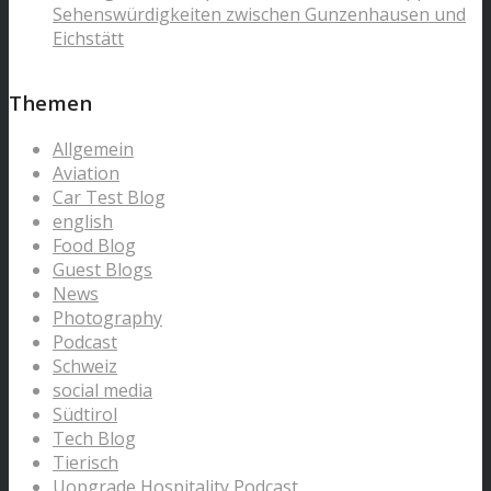
Sehenswürdigkeiten zwischen Gunzenhausen und
Eichstätt
Themen
Allgemein
Aviation
Car Test Blog
english
Food Blog
Guest Blogs
News
Photography
Podcast
Schweiz
social media
Südtirol
Tech Blog
Tierisch
Uopgrade Hospitality Podcast