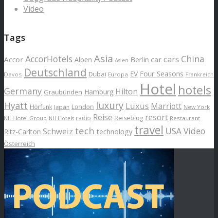
Video
Tags
Asia
AccorHotels
China
cars
Accor
car
Alpen
Berlin
Asien
Deutschland
EV
Four Seasons
Dubai
Davos
Europa
Frankreich
Hotel
hotels
Germany
Hilton
Hamburg
Graubünden
luxury
Hyatt
Luxus
Marriott
London
Hörfunk
Japan
New York
Reise
resort
radio
Reiseblog
NH Hotel Group
Restaurant
NH Hotels
travel
tech
Schweiz
USA
Video
Ritz-Carlton
technology
Österreich