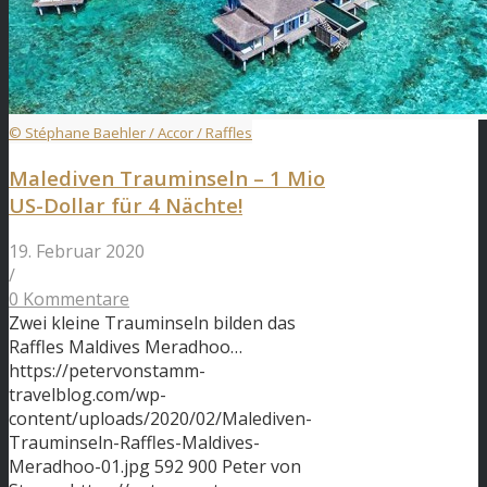
© Stéphane Baehler / Accor / Raffles
Malediven Trauminseln – 1 Mio
US-Dollar für 4 Nächte!
19. Februar 2020
/
0 Kommentare
Zwei kleine Trauminseln bilden das
Raffles Maldives Meradhoo…
https://petervonstamm-
travelblog.com/wp-
content/uploads/2020/02/Malediven-
Trauminseln-Raffles-Maldives-
Meradhoo-01.jpg
592
900
Peter von