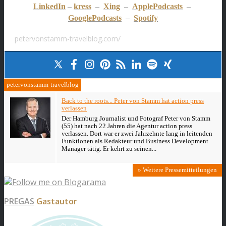
LinkedIn
–
kress
–
Xing
–
ApplePodcasts
–
GooglePodcasts
–
Spotify
petervonstamm-travelblog.com/
petervonstamm-travelblog
Back to the roots... Peter von Stamm hat action press
verlassen
Der Hamburg Journalist und Fotograf Peter von Stamm
(55) hat nach 22 Jahren die Agentur action press
verlassen. Dort war er zwei Jahrzehnte lang in leitenden
Funktionen als Redakteur und Business Development
Manager tätig. Er kehrt zu seinen...
» Weitere Pressemitteilungen
PREGAS
Gastautor