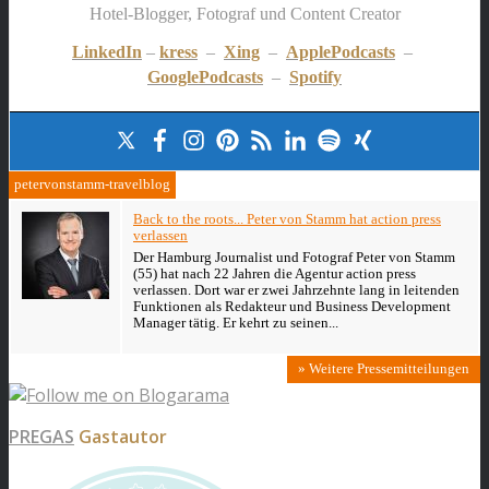
Hotel-Blogger, Fotograf und Content Creator
LinkedIn
–
kress
–
Xing
–
ApplePodcasts
–
GooglePodcasts
–
Spotify
petervonstamm-travelblog
Back to the roots... Peter von Stamm hat action press
verlassen
Der Hamburg Journalist und Fotograf Peter von Stamm
(55) hat nach 22 Jahren die Agentur action press
verlassen. Dort war er zwei Jahrzehnte lang in leitenden
Funktionen als Redakteur und Business Development
Manager tätig. Er kehrt zu seinen...
» Weitere Pressemitteilungen
PREGAS
Gastautor