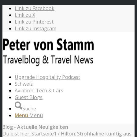
Link zu Facebook
Link zu X
Link zu Pinterest
Link zu Instagram
Upgrade Hospitality Podcast
Schweiz
Aviation, Tech & Cars
Guest Blogs
Suche
Menü
Menü
Blog - Aktuelle Neuigkeiten
Du bist hier:
Startseite
1
/
Hilton: Strohhalme künftig aus