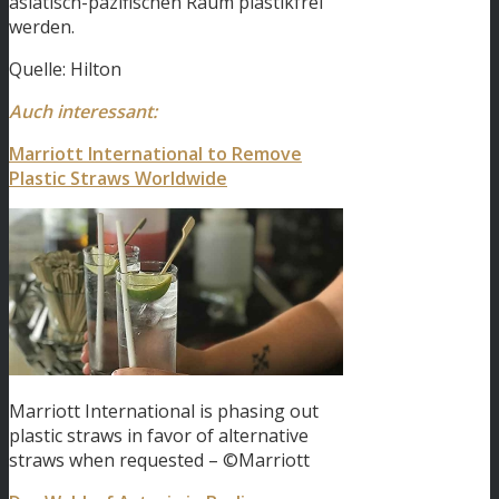
asiatisch-pazifischen Raum plastikfrei
werden.
Quelle: Hilton
Auch interessant:
Marriott International to Remove
Plastic Straws Worldwide
Marriott International is phasing out
plastic straws in favor of alternative
straws when requested – ©Marriott