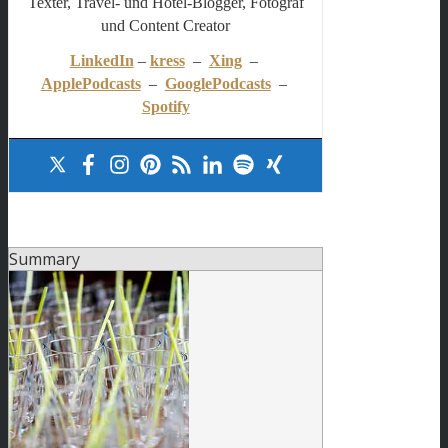
Texter, Travel- und Hotel-Blogger, Fotograf
und Content Creator
LinkedIn
–
kress
–
Xing
–
ApplePodcasts
–
GooglePodcasts
–
Spotify
Summary