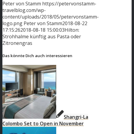
Peter von Stamm
https://petervonstamm-
travelblog.com/wp-
content/uploads/2018/05/petervonstamm-
logo.png
Peter von Stamm
2018-08-22
17:15:26
2018-08-18 15:00:03
Hilton:
Strohhalme künftig aus Pasta oder
Zitronengras
Das könnte Dich auch interessieren
Shangri-La
Colombo Set to Open in November