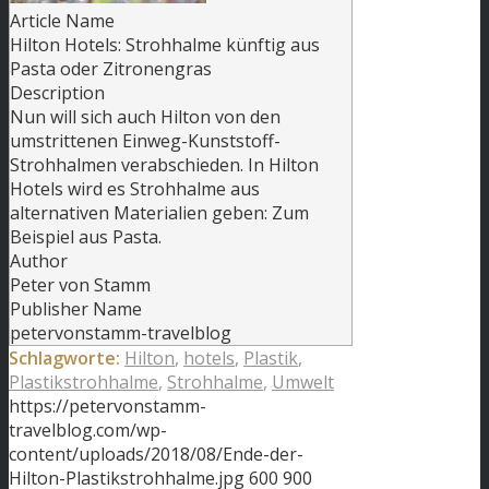
Article Name
Hilton Hotels: Strohhalme künftig aus
Pasta oder Zitronengras
Description
Nun will sich auch Hilton von den
umstrittenen Einweg-Kunststoff-
Strohhalmen verabschieden. In Hilton
Hotels wird es Strohhalme aus
alternativen Materialien geben: Zum
Beispiel aus Pasta.
Author
Peter von Stamm
Publisher Name
petervonstamm-travelblog
Schlagworte:
Hilton
,
hotels
,
Plastik
,
Plastikstrohhalme
,
Strohhalme
,
Umwelt
https://petervonstamm-
travelblog.com/wp-
content/uploads/2018/08/Ende-der-
Hilton-Plastikstrohhalme.jpg
600
900