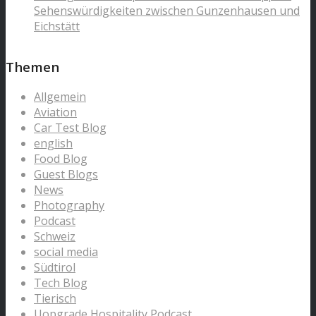
Sehenswürdigkeiten zwischen Gunzenhausen und
Eichstätt
Themen
Allgemein
Aviation
Car Test Blog
english
Food Blog
Guest Blogs
News
Photography
Podcast
Schweiz
social media
Südtirol
Tech Blog
Tierisch
Uopgrade Hospitality Podcast