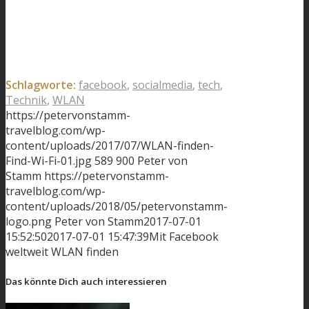
Schlagworte:
facebook
,
socialmedia
,
tech
,
Technik
,
WLAN
https://petervonstamm-
travelblog.com/wp-
content/uploads/2017/07/WLAN-finden-
Find-Wi-Fi-01.jpg
589
900
Peter von
Stamm
https://petervonstamm-
travelblog.com/wp-
content/uploads/2018/05/petervonstamm-
logo.png
Peter von Stamm
2017-07-01
15:52:50
2017-07-01 15:47:39
Mit Facebook
weltweit WLAN finden
Das könnte Dich auch interessieren