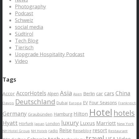
Photography
Podcast
Schweiz
social media
Südtirol
Tech Blog
Tierisch
Uopgrade Hospitality Podcast
Video
Tags
Asia
AccorHotels
China
cars
Accor
car
Alpen
Berlin
Asien
Deutschland
EV
Four Seasons
Dubai
Davos
Europa
Frankreich
Hotel
hotels
Germany
Hilton
Hamburg
Graubünden
luxury
Hyatt
Luxus
Marriott
London
Hörfunk
Japan
New York
Reise
resort
radio
Reiseblog
NH Hotel Group
Restaurant
NH Hotels
travel
tech