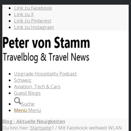
Link zu Facebook
Link zu X
Link zu Pinterest
Link zu Instagram
Upgrade Hospitality Podcast
Schweiz
Aviation, Tech & Cars
Guest Blogs
Suche
Menü
Menü
Blog - Aktuelle Neuigkeiten
Du bist hier:
Startseite
1
/
Mit Facebook weltweit WLAN