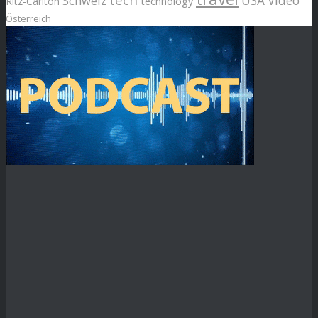
Schweiz
USA
Video
Ritz-Carlton
technology
Österreich