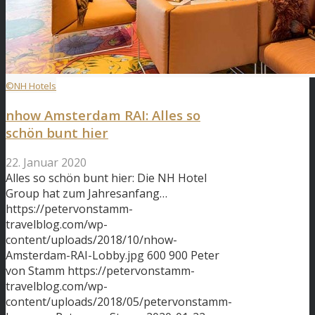
©NH Hotels
nhow Amsterdam RAI: Alles so
schön bunt hier
22. Januar 2020
Alles so schön bunt hier: Die NH Hotel
Group hat zum Jahresanfang…
https://petervonstamm-
travelblog.com/wp-
content/uploads/2018/10/nhow-
Amsterdam-RAI-Lobby.jpg
600
900
Peter
von Stamm
https://petervonstamm-
travelblog.com/wp-
content/uploads/2018/05/petervonstamm-