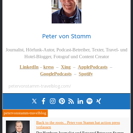
Peter von Stamm
Journalist, Hörfunk-Autor, Podcast-Betreiber, Texter, Travel- und
Hotel-Blogger, Fotograf und Content Creator
LinkedIn
–
kress
–
Xing
–
ApplePodcasts
–
GooglePodcasts
–
Spotify
petervonstamm-travelblog.com/
petervonstamm-travelblog
Back to the roots... Peter von Stamm hat action press
verlassen
Der Hamburg Journalist und Fotograf Peter von Stamm