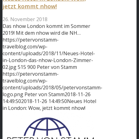
jetzt kommt nhow!
26. November 2018
Das nhow London kommt im Sommer
2019! Mit dem nhow wird die NH…
https://petervonstamm-
travelblog.com/wp-
content/uploads/2018/11/Neues-Hotel-
in-London-das-nhow-London-Zimmer-
02.jpg
515
900
Peter von Stamm
https://petervonstamm-
travelblog.com/wp-
content/uploads/2018/05/petervonstamm-
logo.png
Peter von Stamm
2018-11-26
14:49:50
2018-11-26 14:49:50
Neues Hotel
in London: Wow, jetzt kommt nhow!