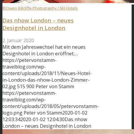
©Owen Billcliffe Photography / NH Hotels
Das nhow London – neues
Designhotel in London
2. Januar 2020
Mit dem Jahreswechsel hat ein neues
Designhotel in London eröffnet:…
https://petervonstamm-
travelblog.com/wp-
content/uploads/2018/11/Neues-Hotel-
in-London-das-nhow-London-Zimmer-
02.jpg
515
900
Peter von Stamm
https://petervonstamm-
travelblog.com/wp-
content/uploads/2018/05/petervonstamm-
logo.png
Peter von Stamm
2020-01-02
12:03:34
2020-01-02 12:04:30
Das nhow
London – neues Designhotel in London