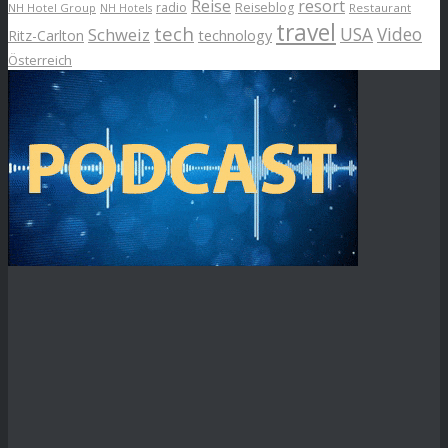
Reise
resort
radio
Reiseblog
NH Hotel Group
Restaurant
NH Hotels
travel
tech
Schweiz
USA
Video
Ritz-Carlton
technology
Österreich