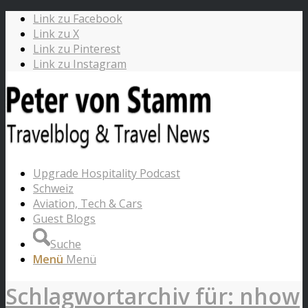
Link zu Facebook
Link zu X
Link zu Pinterest
Link zu Instagram
Upgrade Hospitality Podcast
Schweiz
Aviation, Tech & Cars
Guest Blogs
Suche
Menü
Menü
Schlagwortarchiv für: nhow