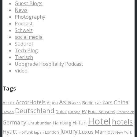
Guest Blogs
News
Photography
Podcast
Schweiz
social media
Südtirol
Tech Blog
Tierisch
Uopgrade Hospitality Podcast
Video
Tags
Asia
AccorHotels
China
cars
Accor
car
Alpen
Berlin
Asien
Deutschland
EV
Four Seasons
Dubai
Davos
Europa
Frankreich
Hotel
hotels
Germany
Hilton
Hamburg
Graubünden
luxury
Hyatt
Luxus
Marriott
London
Hörfunk
Japan
New York