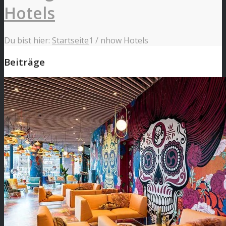
Hotels
Du bist hier:
Startseite
1
/
nhow Hotels
Beiträge