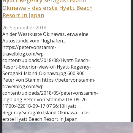
Hyatt Regency Seragaki Island
Okinawa – das erste Hyatt Beach
Resort in Japan
26. September 2018
An der Westküste Okinawas, etwa eine
Autostunde vom Flughafen…
https://petervonstamm-
travelblog.com/wp-
content/uploads/2018/08/Hyatt-Beach-
Resort-Exterior-view-of-Hyatt-Regency-
Seragaki-Island-Okinawa.jpg
600
900
Peter von Stamm
https://petervonstamm-
travelblog.com/wp-
content/uploads/2018/05/petervonstamm-
logo.png
Peter von Stamm
2018-09-26
17:00:42
2018-09-17 07:56:10
Hyatt
Regency Seragaki Island Okinawa – das
erste Hyatt Beach Resort in Japan