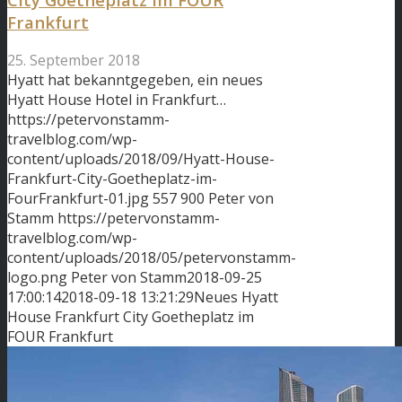
Frankfurt
25. September 2018
Hyatt hat bekanntgegeben, ein neues
Hyatt House Hotel in Frankfurt…
https://petervonstamm-
travelblog.com/wp-
content/uploads/2018/09/Hyatt-House-
Frankfurt-City-Goetheplatz-im-
FourFrankfurt-01.jpg
557
900
Peter von
Stamm
https://petervonstamm-
travelblog.com/wp-
content/uploads/2018/05/petervonstamm-
logo.png
Peter von Stamm
2018-09-25
17:00:14
2018-09-18 13:21:29
Neues Hyatt
House Frankfurt City Goetheplatz im
FOUR Frankfurt