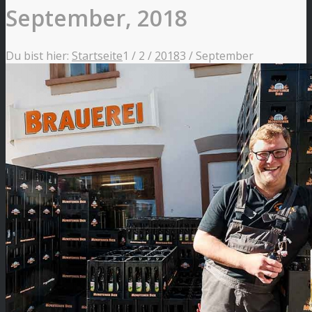
September, 2018
Du bist hier:
Startseite
1
/
2
/
2018
3
/
September