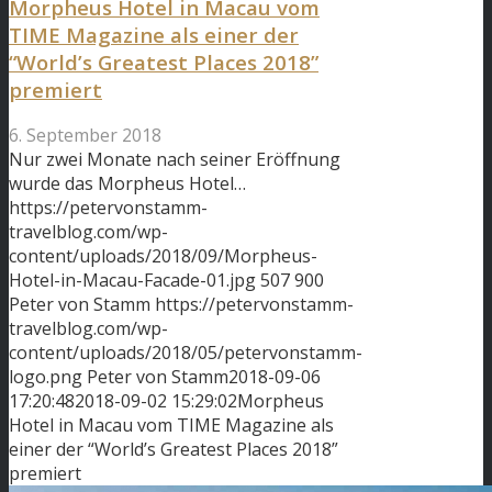
Morpheus Hotel in Macau vom
TIME Magazine als einer der
“World’s Greatest Places 2018”
premiert
6. September 2018
Nur zwei Monate nach seiner Eröffnung
wurde das Morpheus Hotel…
https://petervonstamm-
travelblog.com/wp-
content/uploads/2018/09/Morpheus-
Hotel-in-Macau-Facade-01.jpg
507
900
Peter von Stamm
https://petervonstamm-
travelblog.com/wp-
content/uploads/2018/05/petervonstamm-
logo.png
Peter von Stamm
2018-09-06
17:20:48
2018-09-02 15:29:02
Morpheus
Hotel in Macau vom TIME Magazine als
einer der “World’s Greatest Places 2018”
premiert