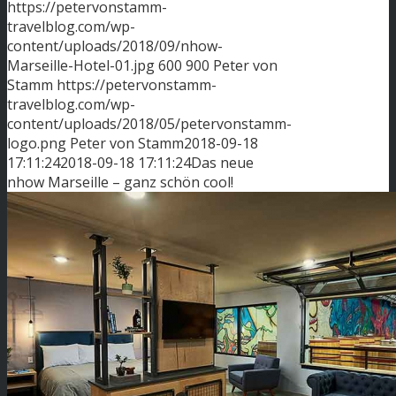
https://petervonstamm-
travelblog.com/wp-
content/uploads/2018/09/nhow-
Marseille-Hotel-01.jpg
600
900
Peter von
Stamm
https://petervonstamm-
travelblog.com/wp-
content/uploads/2018/05/petervonstamm-
logo.png
Peter von Stamm
2018-09-18
17:11:24
2018-09-18 17:11:24
Das neue
nhow Marseille – ganz schön cool!