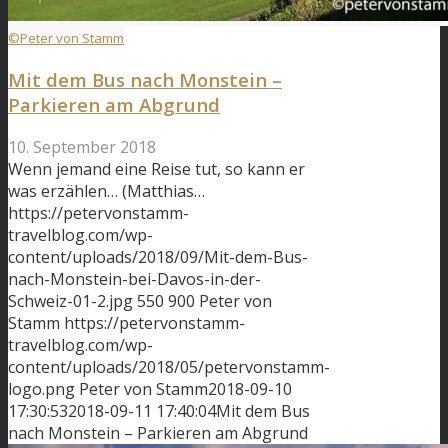
©Peter von Stamm
Mit dem Bus nach Monstein –
Parkieren am Abgrund
10. September 2018
Wenn jemand eine Reise tut, so kann er
was erzählen… (Matthias…
https://petervonstamm-
travelblog.com/wp-
content/uploads/2018/09/Mit-dem-Bus-
nach-Monstein-bei-Davos-in-der-
Schweiz-01-2.jpg
550
900
Peter von
Stamm
https://petervonstamm-
travelblog.com/wp-
content/uploads/2018/05/petervonstamm-
logo.png
Peter von Stamm
2018-09-10
17:30:53
2018-09-11 17:40:04
Mit dem Bus
nach Monstein – Parkieren am Abgrund