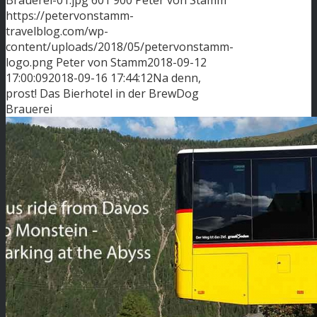
https://petervonstamm-
travelblog.com/wp-
content/uploads/2018/05/petervonstamm-
logo.png
Peter von Stamm
2018-09-12
17:00:09
2018-09-16 17:44:12
Na denn,
prost! Das Bierhotel in der BrewDog
Brauerei