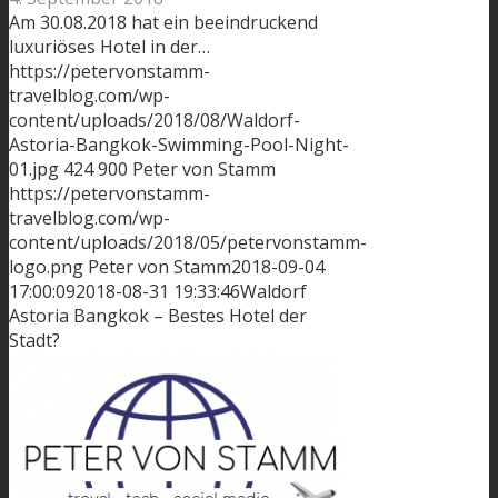
Am 30.08.2018 hat ein beeindruckend
luxuriöses Hotel in der…
https://petervonstamm-
travelblog.com/wp-
content/uploads/2018/08/Waldorf-
Astoria-Bangkok-Swimming-Pool-Night-
01.jpg
424
900
Peter von Stamm
https://petervonstamm-
travelblog.com/wp-
content/uploads/2018/05/petervonstamm-
logo.png
Peter von Stamm
2018-09-04
17:00:09
2018-08-31 19:33:46
Waldorf
Astoria Bangkok – Bestes Hotel der
Stadt?