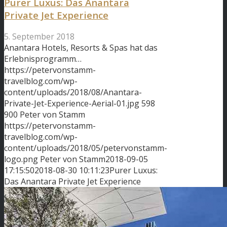
Purer Luxus: Das Anantara
Private Jet Experience
5. September 2018
Anantara Hotels, Resorts & Spas hat das
Erlebnisprogramm…
https://petervonstamm-
travelblog.com/wp-
content/uploads/2018/08/Anantara-
Private-Jet-Experience-Aerial-01.jpg
598
900
Peter von Stamm
https://petervonstamm-
travelblog.com/wp-
content/uploads/2018/05/petervonstamm-
logo.png
Peter von Stamm
2018-09-05
17:15:50
2018-08-30 10:11:23
Purer Luxus:
Das Anantara Private Jet Experience