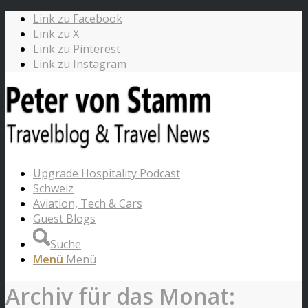
Link zu Facebook
Link zu X
Link zu Pinterest
Link zu Instagram
Upgrade Hospitality Podcast
Schweiz
Aviation, Tech & Cars
Guest Blogs
Suche
Menü
Menü
Archiv für das Monat: