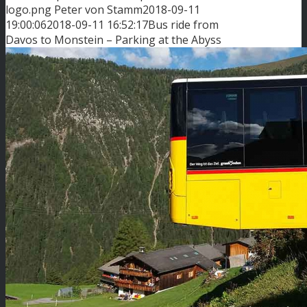
logo.png
Peter von Stamm
2018-09-11
19:00:06
2018-09-11 16:52:17
Bus ride from
Davos to Monstein – Parking at the Abyss