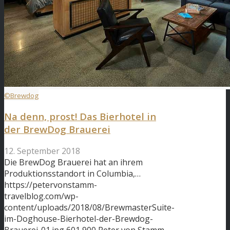
©Brewdog
Na denn, prost! Das Bierhotel in
der BrewDog Brauerei
12. September 2018
Die BrewDog Brauerei hat an ihrem
Produktionsstandort in Columbia,…
https://petervonstamm-
travelblog.com/wp-
content/uploads/2018/08/BrewmasterSuite-
im-Doghouse-Bierhotel-der-Brewdog-
Brauerei-01.jpg
601
900
Peter von Stamm