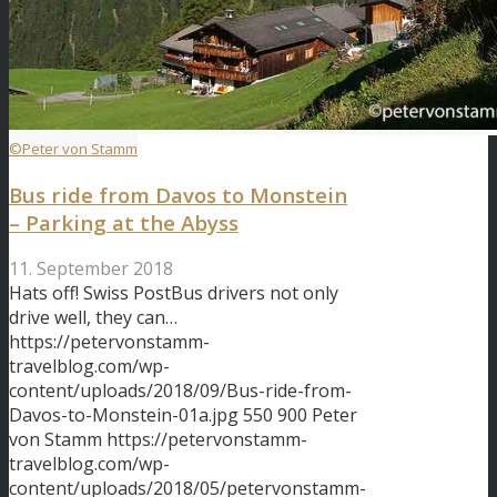
©Peter von Stamm
Bus ride from Davos to Monstein
– Parking at the Abyss
11. September 2018
Hats off! Swiss PostBus drivers not only
drive well, they can…
https://petervonstamm-
travelblog.com/wp-
content/uploads/2018/09/Bus-ride-from-
Davos-to-Monstein-01a.jpg
550
900
Peter
von Stamm
https://petervonstamm-
travelblog.com/wp-
content/uploads/2018/05/petervonstamm-