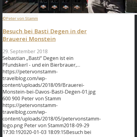
©Peter von Stamm
Besuch bei Basti Degen in der
Brauerei Monstein
29. September 2018
Sebastian „Basti“ Degen ist ein
Pfundskerl - und ein Bierbrauer,…
https://petervonstamm-
travelblog.com/wp-
content/uploads/2018/09/Brauerei-
Monstein-bei-Davos-Basti-Degen-01.jpg
600
900
Peter von Stamm
https://petervonstamm-
travelblog.com/wp-
content/uploads/2018/05/petervonstamm-
logo.png
Peter von Stamm
2018-09-29
17:30:19
2020-01-03 18:09:15
Besuch bei