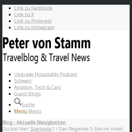
Link zu Facebook
Link zu X
Link zu Pinterest
Link zu Instagram
Upgrade Hospitality Podcast
Schweiz
Aviation, Tech & Cars
Guest Blogs
Suche
Menü
Menü
Blog - Aktuelle Neuigkeiten
Du bist hier:
Startseite
1
/
Das fliegende 5-Sterne Hotel: