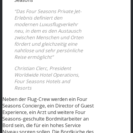
Seasons
“Das Four Seasons Private Jet-
Erlebnis definiert den
modernen Luxusflugverkehr
neu, in dem es den Austausch
zwischen Menschen und Orten
fördert und gleichzeitig eine
nahtlose und sehr persönliche
Reise ermöglicht”
Christian Clerc, President
Worldwide Hotel Operations,
Four Seasons Hotels and
Resorts
Neben der Flug-Crew werden ein Four
Seasons Concierge, ein Director of Guest
Experience, ein Arzt und weitere Four
Seasons-geschulte Bordmitarbeiter an
Bord sein, die für ein hohes Service
Niveau sorgen sollen. Die Bordküche des