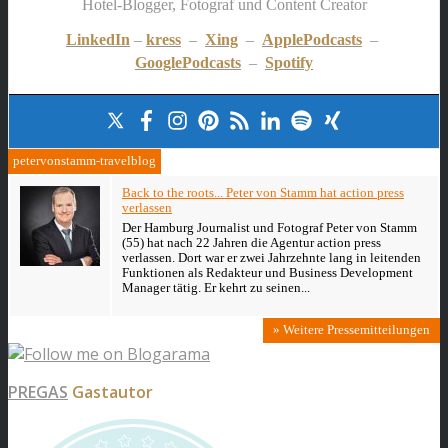
Hotel-Blogger, Fotograf und Content Creator
LinkedIn
–
kress
–
Xing
–
ApplePodcasts
–
GooglePodcasts
–
Spotify
petervonstamm-travelblog
Back to the roots... Peter von Stamm hat action press
verlassen
Der Hamburg Journalist und Fotograf Peter von Stamm
(55) hat nach 22 Jahren die Agentur action press
verlassen. Dort war er zwei Jahrzehnte lang in leitenden
Funktionen als Redakteur und Business Development
Manager tätig. Er kehrt zu seinen...
» Weitere Pressemitteilungen
PREGAS
Gastautor