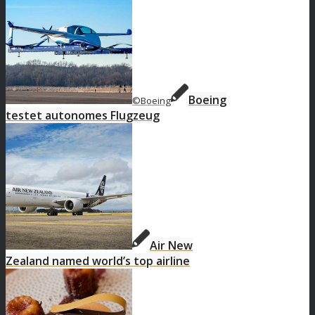
Boeing
©Boeing
testet autonomes Flugzeug
Air New
Zealand named world’s top airline