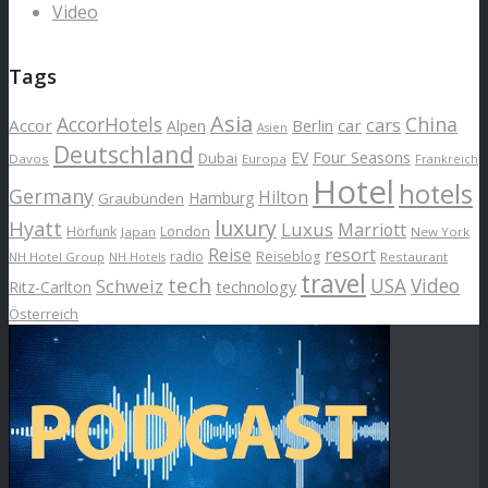
Video
Tags
Asia
AccorHotels
China
cars
Accor
car
Alpen
Berlin
Asien
Deutschland
EV
Four Seasons
Dubai
Davos
Europa
Frankreich
Hotel
hotels
Germany
Hilton
Hamburg
Graubünden
luxury
Hyatt
Luxus
Marriott
London
Hörfunk
Japan
New York
Reise
resort
radio
Reiseblog
NH Hotel Group
Restaurant
NH Hotels
travel
tech
Schweiz
USA
Video
Ritz-Carlton
technology
Österreich