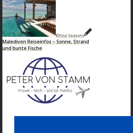
©Four Seasons
Malediven Reiseinfos – Sonne, Strand
und bunte Fische