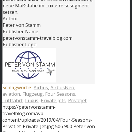
neue Maßstäbe im Luxusreisesegment
setzen.
Author
Peter von Stamm
Publisher Name
petervonstamm-travelblog.com
Publisher Logo
Schlagworte:
Airbus
,
AirbusNeo
,
aviation
,
Flugzeug
,
Four Seasons
,
Luftfahrt
,
Luxus
,
Private Jets
,
Privatjet
https://petervonstamm-
travelblog.com/wp-
content/uploads/2019/04/Four-Seasons-
Privatjet-Private-Jet.jpg
506
900
Peter von