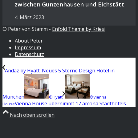
zwischen Gunzenhausen und Eichstätt
4. März 2023
© Peter von Stamm -
Enfold Theme by Kriesi
About Peter
Impressum
Datenschutz
Andaz by Hyatt: Neues 5 Sterne Design Hotel in
München
©Hyatt
©Vienna
Vienna House übernimmt 17 arcona Stadthotels
House
Nach oben scrollen