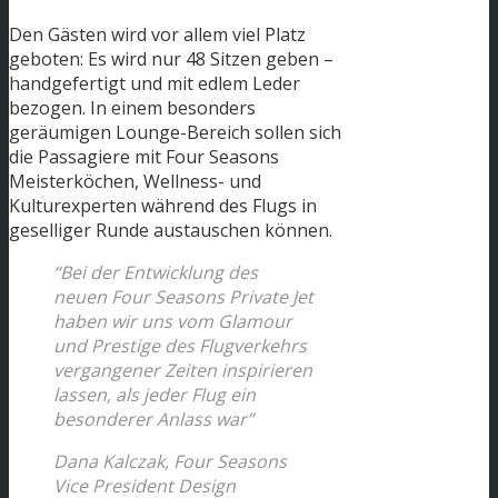
Den Gästen wird vor allem viel Platz
geboten: Es wird nur 48 Sitzen geben –
handgefertigt und mit edlem Leder
bezogen. In einem besonders
geräumigen Lounge-Bereich sollen sich
die Passagiere mit Four Seasons
Meisterköchen, Wellness- und
Kulturexperten während des Flugs in
geselliger Runde austauschen können.
“Bei der Entwicklung des
neuen Four Seasons Private Jet
haben wir uns vom Glamour
und Prestige des Flugverkehrs
vergangener Zeiten inspirieren
lassen, als jeder Flug ein
besonderer Anlass war”
Dana Kalczak, Four Seasons
Vice President Design