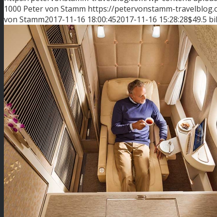
1000
Peter von Stamm
https://petervonstamm-travelblog
von Stamm
2017-11-16 18:00:45
2017-11-16 15:28:28
$49.5 bi