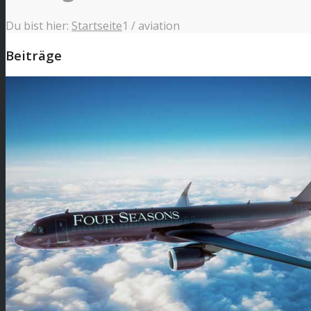
Du bist hier:
Startseite
1
/
aviation
Beiträge