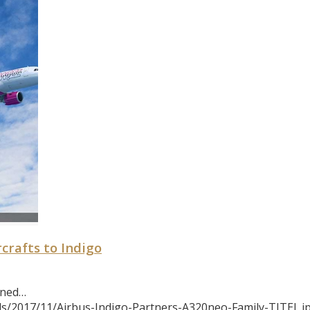
rcrafts to Indigo
igned…
s/2017/11/Airbus-Indigo-Partners-A320neo-Family-TITEL.j