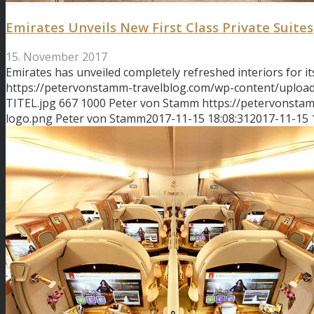
Emirates Unveils New First Class Private Suites
15. November 2017
Emirates has unveiled completely refreshed interiors for i
https://petervonstamm-travelblog.com/wp-content/uploads/
TITEL.jpg
667
1000
Peter von Stamm
https://petervonsta
logo.png
Peter von Stamm
2017-11-15 18:08:31
2017-11-15 