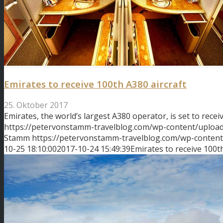
Emirates to receive 100th A380 aircraft
25. Oktober 2017
Emirates, the world’s largest A380 operator, is set to recei
https://petervonstamm-travelblog.com/wp-content/upload
Stamm
https://petervonstamm-travelblog.com/wp-conten
10-25 18:10:00
2017-10-24 15:49:39
Emirates to receive 100th