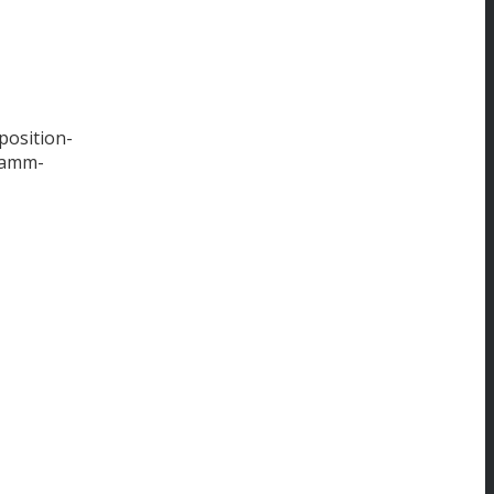
position-
tamm-