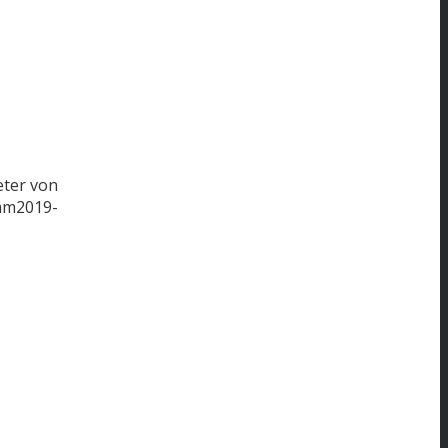
eter von
mm
2019-