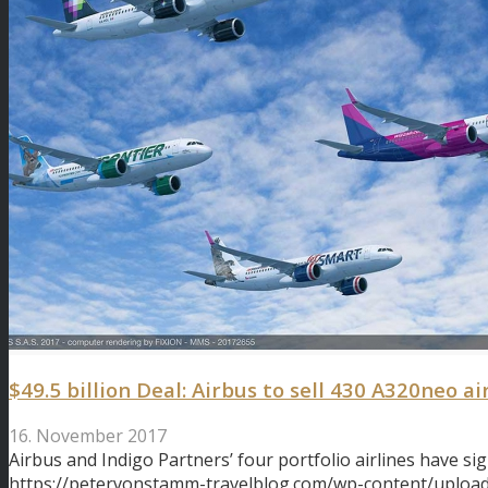
$49.5 billion Deal: Airbus to sell 430 A320neo ai
16. November 2017
Airbus and Indigo Partners’ four portfolio airlines have s
https://petervonstamm-travelblog.com/wp-content/upload