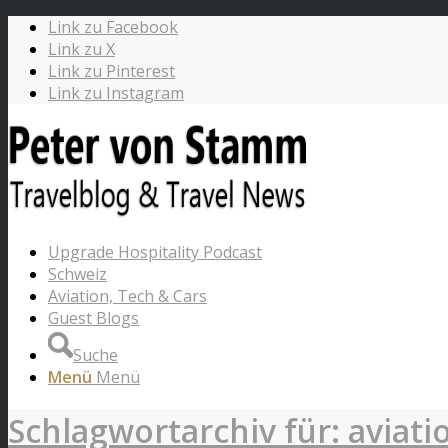
Link zu Facebook
Link zu X
Link zu Pinterest
Link zu Instagram
Upgrade Hospitality Podcast
Schweiz
Aviation, Tech & Cars
Guest Blogs
Suche
Menü
Menü
Schlagwortarchiv für: aviati