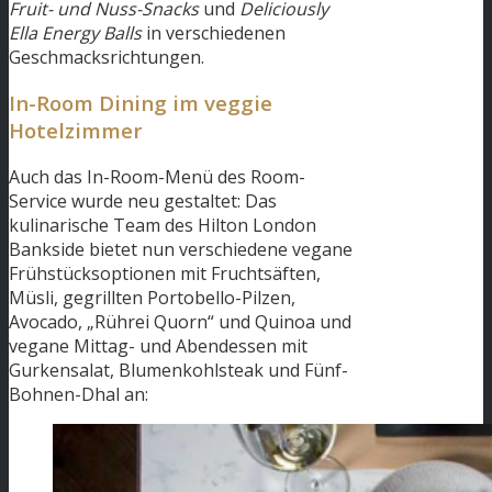
Fruit- und Nuss-Snacks
und
Deliciously
Ella Energy Balls
in verschiedenen
Geschmacksrichtungen.
In-Room Dining im veggie
Hotelzimmer
Auch das In-Room-Menü des Room-
Service wurde neu gestaltet: Das
kulinarische Team des Hilton London
Bankside bietet nun verschiedene vegane
Frühstücksoptionen mit Fruchtsäften,
Müsli, gegrillten Portobello-Pilzen,
Avocado, „Rührei Quorn“ und Quinoa und
vegane Mittag- und Abendessen mit
Gurkensalat, Blumenkohlsteak und Fünf-
Bohnen-Dhal an: