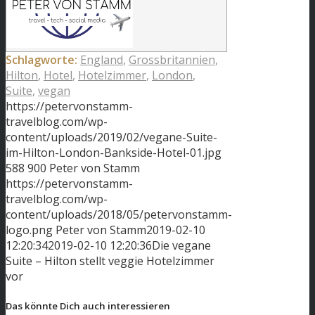
Schlagworte:
England
,
Grossbritannien
,
Hilton
,
Hotel
,
Hotelzimmer
,
London
,
Suite
,
vegan
https://petervonstamm-
travelblog.com/wp-
content/uploads/2019/02/vegane-Suite-
im-Hilton-London-Bankside-Hotel-01.jpg
588
900
Peter von Stamm
https://petervonstamm-
travelblog.com/wp-
content/uploads/2018/05/petervonstamm-
logo.png
Peter von Stamm
2019-02-10
12:20:34
2019-02-10 12:20:36
Die vegane
Suite – Hilton stellt veggie Hotelzimmer
vor
Das könnte Dich auch interessieren