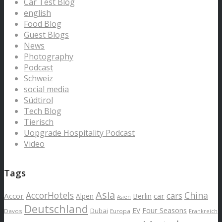
Car Test Blog
english
Food Blog
Guest Blogs
News
Photography
Podcast
Schweiz
social media
Südtirol
Tech Blog
Tierisch
Uopgrade Hospitality Podcast
Video
Tags
Asia
AccorHotels
China
cars
Accor
car
Alpen
Berlin
Asien
Deutschland
EV
Four Seasons
Dubai
Davos
Europa
Frankreich