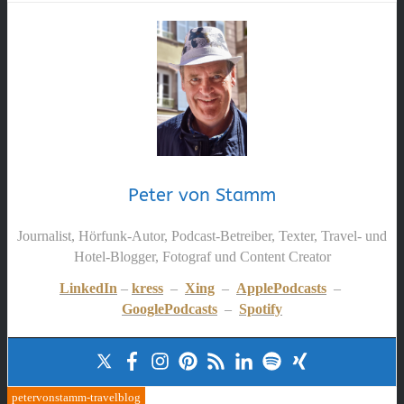
Peter von Stamm
Journalist, Hörfunk-Autor, Podcast-Betreiber, Texter, Travel- und
Hotel-Blogger, Fotograf und Content Creator
LinkedIn
–
kress
–
Xing
–
ApplePodcasts
–
GooglePodcasts
–
Spotify
petervonstamm-travelblog