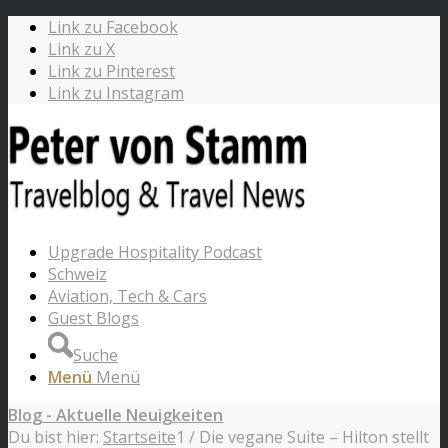
Link zu Facebook
Link zu X
Link zu Pinterest
Link zu Instagram
Upgrade Hospitality Podcast
Schweiz
Aviation, Tech & Cars
Guest Blogs
Suche
Menü
Menü
Blog - Aktuelle Neuigkeiten
Du bist hier:
Startseite
1
/
Die vegane Suite – Hilton stellt