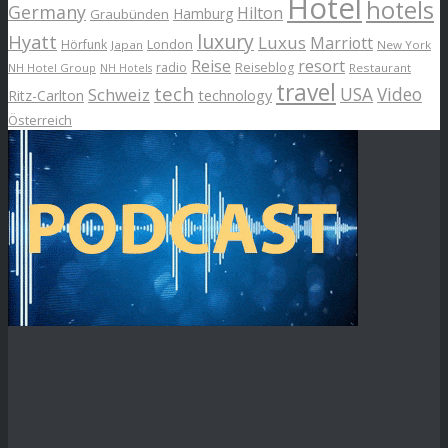
Hotel
hotels
Germany
Hilton
Hamburg
Graubünden
luxury
Hyatt
Luxus
Marriott
London
Hörfunk
Japan
New York
Reise
resort
radio
Reiseblog
NH Hotel Group
Restaurant
NH Hotels
travel
tech
Schweiz
USA
Video
Ritz-Carlton
technology
Österreich