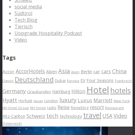
Schweiz
social media
Südtirol
Tech Blog
Tierisch
Uopgrade Hospitality Podcast
Video
Tags
Asia
AccorHotels
China
cars
Accor
car
Alpen
Berlin
Asien
Deutschland
EV
Four Seasons
Dubai
Davos
Europa
Frankreich
Hotel
hotels
Germany
Hilton
Hamburg
Graubünden
luxury
Hyatt
Luxus
Marriott
London
Hörfunk
Japan
New York
Reise
resort
radio
Reiseblog
NH Hotel Group
Restaurant
NH Hotels
travel
tech
Schweiz
USA
Video
Ritz-Carlton
technology
Österreich