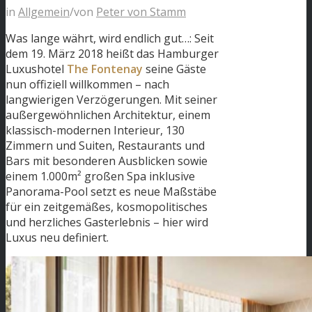
in
Allgemein
/
von
Peter von Stamm
Was lange währt, wird endlich gut…: Seit
dem 19. März 2018 heißt das Hamburger
Luxushotel
The Fontenay
seine Gäste
nun offiziell willkommen – nach
langwierigen Verzögerungen. Mit seiner
außergewöhnlichen Architektur, einem
klassisch-modernen Interieur, 130
Zimmern und Suiten, Restaurants und
Bars mit besonderen Ausblicken sowie
einem 1.000m² großen Spa inklusive
Panorama-Pool setzt es neue Maßstäbe
für ein zeitgemäßes, kosmopolitisches
und herzliches Gasterlebnis – hier wird
Luxus neu definiert.