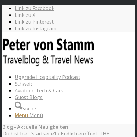
Link zu Facebook
Link zu X
Link zu Pinterest
Link zu Instagram
Upgrade Hospitality Podcast
Schweiz
Aviation, Tech & Cars
Guest Blogs
Suche
Menü
Menü
Blog - Aktuelle Neuigkeiten
Du bist hier:
Startseite
1
/
Endlich eröffnet: THE