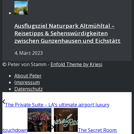
Ausflugsziel Naturpark Altmühltal –
Reisetipps & Sehenswürdigkeiten
zwischen Gunzenhausen und Eichstätt
4. März 2023
© Peter von Stamm -
Enfold Theme by Kriesi
About Peter
Impressum
Datenschutz
The Private Suite – LA’s ultimate airport luxury
touchdown
The Secret Room: