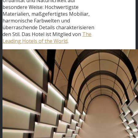
Urbanität und Natürlichkeit auf
besondere Weise: Hochwertigste
Materialien, maßgefertigtes Mobiliar,
harmonische Farbwelten und
überraschende Details charakterisieren
den Stil. Das Hotel ist Mitglied von
The
Leading Hotels of the World
.