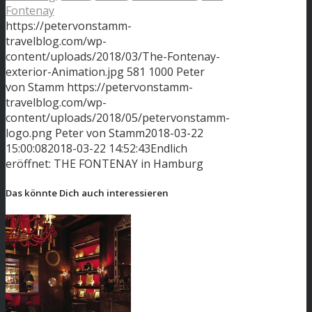
Fontenay
https://petervonstamm-
travelblog.com/wp-
content/uploads/2018/03/The-Fontenay-
exterior-Animation.jpg
581
1000
Peter
von Stamm
https://petervonstamm-
travelblog.com/wp-
content/uploads/2018/05/petervonstamm-
logo.png
Peter von Stamm
2018-03-22
15:00:08
2018-03-22 14:52:43
Endlich
eröffnet: THE FONTENAY in Hamburg
Das könnte Dich auch interessieren