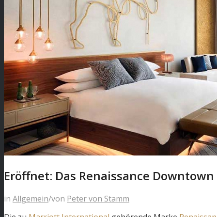
Eröffnet: Das Renaissance Downtown 
in
Allgemein
/
von
Peter von Stamm
Die zu
Marriott International
gehörende Marke
Renaissan