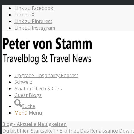
Link zu Facebook
Link zu X
Link zu Pinterest
Link zu Instagram
Upgrade Hospitality Podcast
Schweiz
Aviation, Tech & Cars
Guest Blogs
Suche
Menü
Menü
Blog - Aktuelle Neuigkeiten
Du bist hier:
Startseite
1
/
Eröffnet: Das Renaissance Down