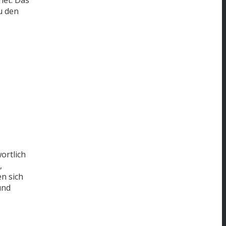
u den
ortlich
,
n sich
und