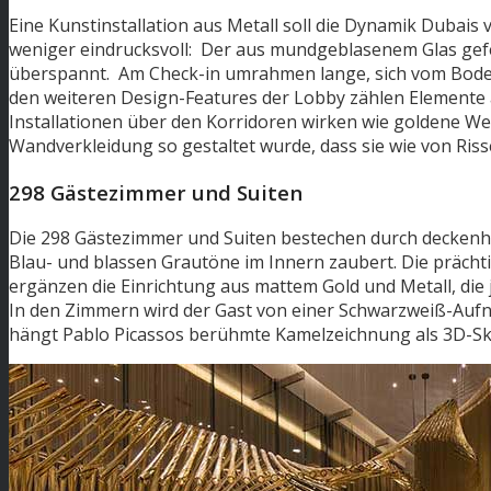
Eine Kunstinstallation aus Metall soll die Dynamik Dubais 
weniger eindrucksvoll: Der aus mundgeblasenem Glas gefe
überspannt. Am Check-in umrahmen lange, sich vom Boden
den weiteren Design-Features der Lobby zählen Elemente 
Installationen über den Korridoren wirken wie goldene We
Wandverkleidung so gestaltet wurde, dass sie wie von Ris
298 Gästezimmer und Suiten
Die 298 Gästezimmer und Suiten bestechen durch deckenhoh
Blau- und blassen Grautöne im Innern zaubert. Die präch
ergänzen die Einrichtung aus mattem Gold und Metall, die j
In den Zimmern wird der Gast von einer Schwarzweiß-Au
hängt Pablo Picassos berühmte Kamelzeichnung als 3D-Sk