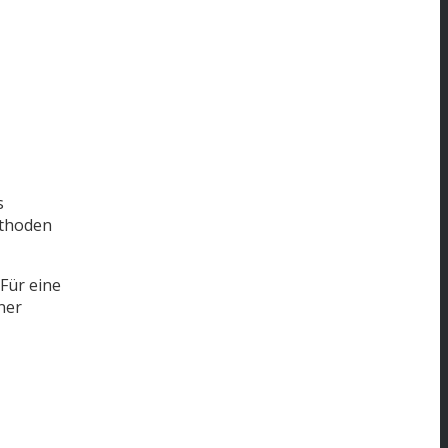
s
ethoden
Für eine
ner