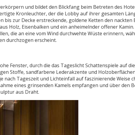
verkörpern und bildet den Blickfang beim Betreten des Hotel
rtigte Kronleuchter, der die Lobby auf ihrer gesamten Län
 bis zur Decke erstreckende, goldene Ketten den nackten 
aus Holz, Eisenbalken und ein anheimelnder offener Kamin.
llen, die an eine vom Wind durchwehte Wüste erinnern, wäh
sen durchzogen erscheint.
e Fenster, durch die das Tageslicht Schattenspiele auf di
tigen Stoffe, sandfarbene Lederakzente und Holzoberfläche
e nach Tageszeit und Lichteinfall auf faszinierende Weise c
fnahme eines grinsenden Kamels empfangen und über den B
ulptur aus Draht.