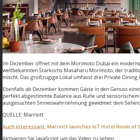
Im Dezember öffnet mit dem Morimoto Dubai ein modernes 
weltbekannten Starkochs Masaharu Morimoto, der traditi
mischt. Das großzügige Lokal umfasst drei Private Dining 
Ebenfalls ab Dezember kommen Gäste in den Genuss eines Al
perfekt abgestimmte Balance aus Ruhe und sensorischem E
ausgesuchten Sinneswahrnehmung gewidmet: dem Sehen, H
QUELLE: Marriott
Auch interessant:
Marriott launches IoT Hotel Room of 
Aktivieren Sie JavaScript um das Video zu sehen.