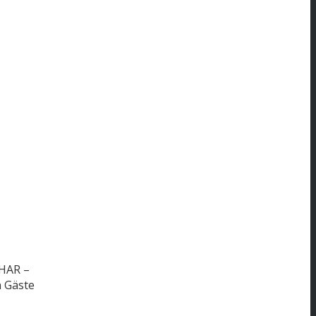
BHAR –
n Gäste