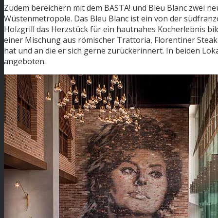
Zudem bereichern mit dem BASTA! und Bleu Blanc zwei n
Wüstenmetropole. Das Bleu Blanc ist ein von der südfranz
Holzgrill das Herzstück für ein hautnahes Kocherlebnis bi
einer Mischung aus römischer Trattoria, Florentiner Steakh
hat und an die er sich gerne zurückerinnert. In beiden 
angeboten.