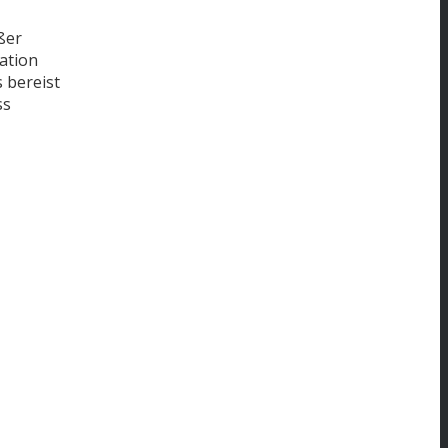
ßer
tation
 bereist
ss