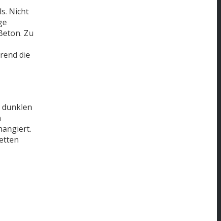
s. Nicht
ge
Beton. Zu
rend die
e dunklen
n
hangiert.
etten