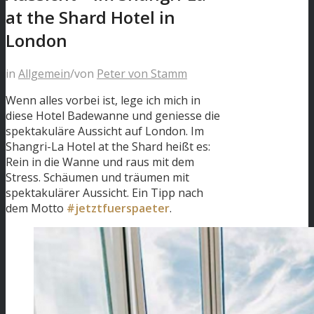
at the Shard Hotel in
London
in
Allgemein
/
von
Peter von Stamm
Wenn alles vorbei ist, lege ich mich in
diese Hotel Badewanne und geniesse die
spektakuläre Aussicht auf London. Im
Shangri-La Hotel at the Shard heißt es:
Rein in die Wanne und raus mit dem
Stress. Schäumen und träumen mit
spektakulärer Aussicht. Ein Tipp nach
dem Motto
#jetztfuerspaeter
.