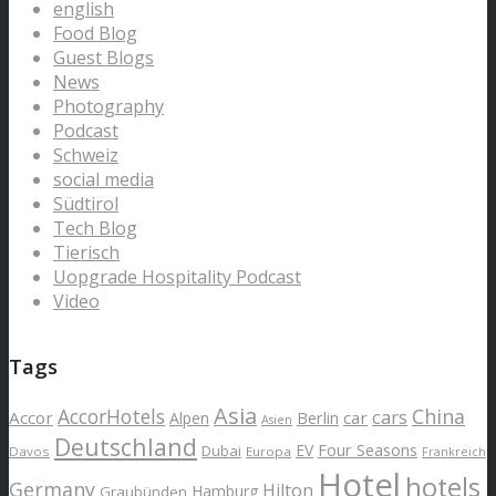
english
Food Blog
Guest Blogs
News
Photography
Podcast
Schweiz
social media
Südtirol
Tech Blog
Tierisch
Uopgrade Hospitality Podcast
Video
Tags
Asia
AccorHotels
China
cars
Accor
car
Alpen
Berlin
Asien
Deutschland
EV
Four Seasons
Dubai
Davos
Europa
Frankreich
Hotel
hotels
Germany
Hilton
Hamburg
Graubünden