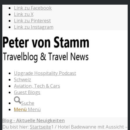
Link zu Facebook
Link zu X
Link zu Pinterest
Link zu Instagram
Upgrade Hospitality Podcast
Schweiz
Aviation, Tech & Cars
Guest Blogs
Suche
Menü
Menü
Blog - Aktuelle Neuigkeiten
Du bist hier:
Startseite
1
/
Hotel Badewanne mit Aussicht –