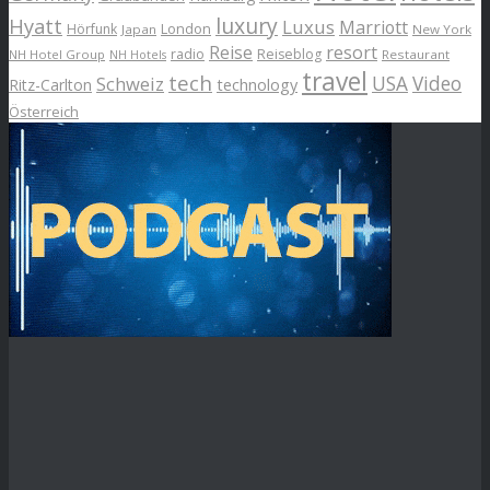
luxury
Hyatt
Luxus
Marriott
London
Hörfunk
Japan
New York
Reise
resort
radio
Reiseblog
NH Hotel Group
Restaurant
NH Hotels
travel
tech
Schweiz
USA
Video
Ritz-Carlton
technology
Österreich