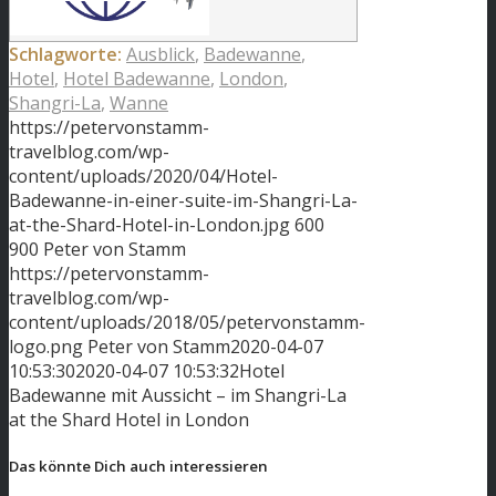
Schlagworte:
Ausblick
,
Badewanne
,
Hotel
,
Hotel Badewanne
,
London
,
Shangri-La
,
Wanne
https://petervonstamm-
travelblog.com/wp-
content/uploads/2020/04/Hotel-
Badewanne-in-einer-suite-im-Shangri-La-
at-the-Shard-Hotel-in-London.jpg
600
900
Peter von Stamm
https://petervonstamm-
travelblog.com/wp-
content/uploads/2018/05/petervonstamm-
logo.png
Peter von Stamm
2020-04-07
10:53:30
2020-04-07 10:53:32
Hotel
Badewanne mit Aussicht – im Shangri-La
at the Shard Hotel in London
Das könnte Dich auch interessieren