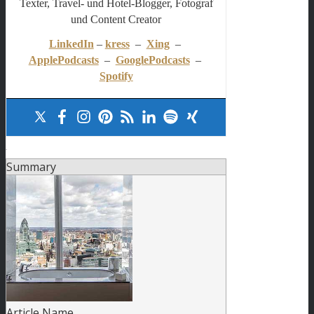
Texter, Travel- und Hotel-Blogger, Fotograf
und Content Creator
LinkedIn
–
kress
–
Xing
–
ApplePodcasts
–
GooglePodcasts
–
Spotify
.
Summary
Article Name