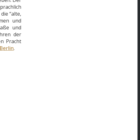
prachlich
ie “alte,
omen und
raße und
ahren der
en Pracht
Berlin
.