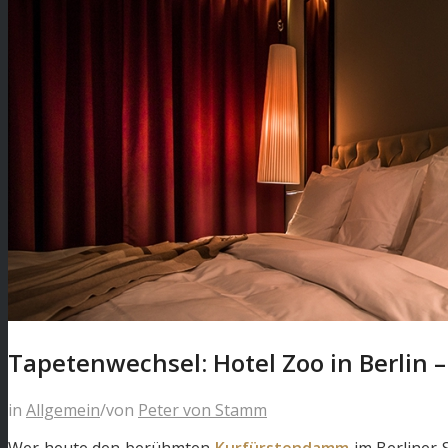
Tapetenwechsel: Hotel Zoo in Berlin –
in
Allgemein
/
von
Peter von Stamm
Wer heute den berühmten
Kurfürstendamm
im Berliner 