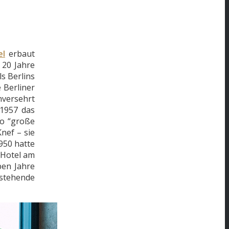
el
erbaut
 20 Jahre
s Berlins
 Berliner
nversehrt
 1957 das
oo “große
nef – sie
1950 hatte
 Hotel am
ben Jahre
 stehende