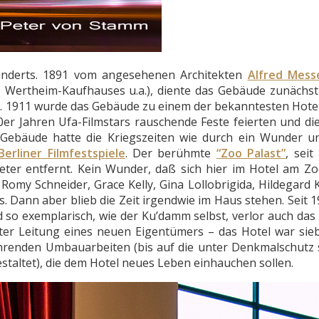
hunderts. 1891 vom angesehenen Architekten
Alfred Mess
 Wertheim-Kaufhauses u.a.), diente das Gebäude zunächst
ie. 1911 wurde das Gebäude zu einem der bekanntesten Hotel
er Jahren Ufa-Filmstars rauschende Feste feierten und die
Gebäude hatte die Kriegszeiten wie durch ein Wunder u
Berliner Filmfestspiele
. Der berühmte
“Zoo Palast”
, seit
Meter entfernt. Kein Wunder, daß sich hier im Hotel am Z
 Romy Schneider, Grace Kelly, Gina Lollobrigida, Hildegard K
s. Dann aber blieb die Zeit irgendwie im Haus stehen. Seit 
o exemplarisch, wie der Ku’damm selbst, verlor auch das
ter Leitung eines neuen Eigentümers – das Hotel war sie
ährenden Umbauarbeiten (bis auf die unter Denkmalschutz
taltet), die dem Hotel neues Leben einhauchen sollen.