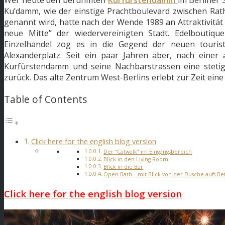
Ku’damm, wie der einstige Prachtboulevard zwischen Ra
genannt wird, hatte nach der Wende 1989 an Attraktivität 
neue Mitte” der wiedervereinigten Stadt. Edelboutiq
Einzelhandel zog es in die Gegend der neuen tourist
Alexanderplatz. Seit ein paar Jahren aber, nach einer 
Kurfürstendamm und seine Nachbarstrassen eine steti
zurück. Das alte Zentrum West-Berlins erlebt zur Zeit eine
Table of Contents
Click here for the english blog version
Der “Catwalk” im Eingangsbereich
Blick in den Living Room
Blick in die Bar
Open Bath – mit Blick von der Dusche aufs Be
Click here for the english blog version