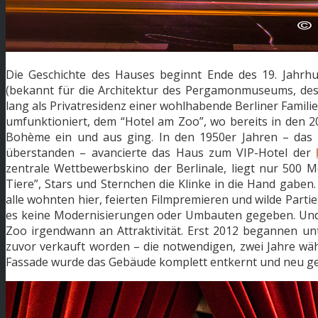
Die Geschichte des Hauses beginnt Ende des 19. Jahr
(bekannt für die Architektur des Pergamonmuseums, des
lang als Privatresidenz einer wohlhabende Berliner Famil
umfunktioniert, dem “Hotel am Zoo”, wo bereits in den 20
Bohème ein und aus ging. In den 1950er Jahren – das 
überstanden – avancierte das Haus zum VIP-Hotel der
zentrale Wettbewerbskino der Berlinale, liegt nur 500 
Tiere”, Stars und Sternchen die Klinke in die Hand gaben.
alle wohnten hier, feierten Filmpremieren und wilde Partie
es keine Modernisierungen oder Umbauten gegeben. Und s
Zoo irgendwann an Attraktivität. Erst 2012 begannen un
zuvor verkauft worden – die notwendigen, zwei Jahre w
Fassade wurde das Gebäude komplett entkernt und neu ges