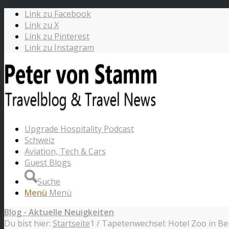
Link zu Facebook
Link zu X
Link zu Pinterest
Link zu Instagram
Upgrade Hospitality Podcast
Schweiz
Aviation, Tech & Cars
Guest Blogs
Suche
Menü
Menü
Blog - Aktuelle Neuigkeiten
Du bist hier:
Startseite
1
/
Tapetenwechsel: Hotel Zoo in Ber