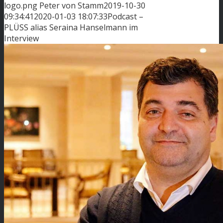
logo.png
Peter von Stamm
2019-10-30
09:34:41
2020-01-03 18:07:33
Podcast –
PLÜSS alias Seraina Hanselmann im
Interview