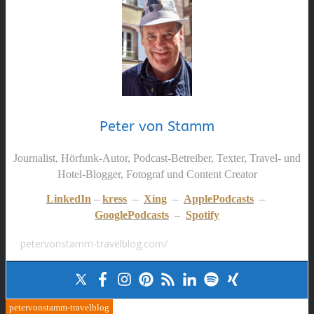
Peter von Stamm
Journalist, Hörfunk-Autor, Podcast-Betreiber, Texter, Travel- und
Hotel-Blogger, Fotograf und Content Creator
LinkedIn
–
kress
–
Xing
–
ApplePodcasts
–
GooglePodcasts
–
Spotify
petervonstamm-travelblog.com/
petervonstamm-travelblog