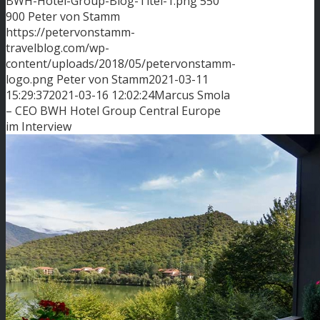
BWH-Hotel-Group-Blog-Titel-1.png
550
900
Peter von Stamm
https://petervonstamm-
travelblog.com/wp-
content/uploads/2018/05/petervonstamm-
logo.png
Peter von Stamm
2021-03-11
15:29:37
2021-03-16 12:02:24
Marcus Smola
– CEO BWH Hotel Group Central Europe
im Interview