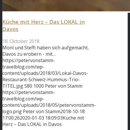
Küche mit Herz – Das LOKAL in
Davos
18. Oktober 2018
Moni und Steffi haben sich aufgemacht,
Davos zu erobern - mit…
https://petervonstamm-
travelblog.com/wp-
content/uploads/2018/03/Lokal-Davos-
Restaurant-Schweiz-Hummus-Trio-
TITEL.jpg
580
1000
Peter von Stamm
https://petervonstamm-
travelblog.com/wp-
content/uploads/2018/05/petervonstamm-
logo.png
Peter von Stamm
2018-10-18
17:00:26
2020-01-03 18:09:03
Küche mit
Herz – Das LOKAL in Davos