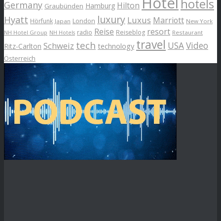
Hotel
hotels
Germany
Hilton
Hamburg
Graubünden
luxury
Hyatt
Luxus
Marriott
London
Hörfunk
Japan
New York
Reise
resort
radio
Reiseblog
NH Hotel Group
Restaurant
NH Hotels
travel
tech
Schweiz
USA
Video
Ritz-Carlton
technology
Österreich