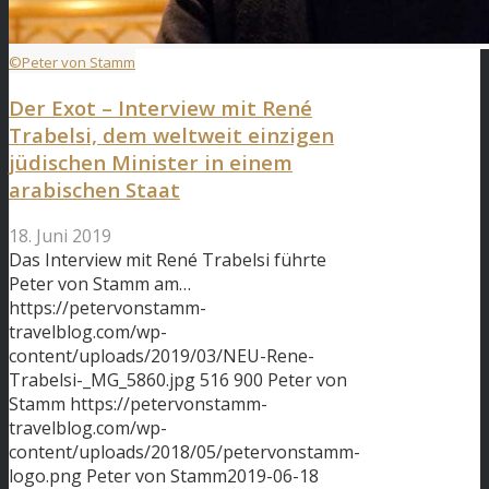
©Peter von Stamm
Der Exot – Interview mit René
Trabelsi, dem weltweit einzigen
jüdischen Minister in einem
arabischen Staat
18. Juni 2019
Das Interview mit René Trabelsi führte
Peter von Stamm am…
https://petervonstamm-
travelblog.com/wp-
content/uploads/2019/03/NEU-Rene-
Trabelsi-_MG_5860.jpg
516
900
Peter von
Stamm
https://petervonstamm-
travelblog.com/wp-
content/uploads/2018/05/petervonstamm-
logo.png
Peter von Stamm
2019-06-18