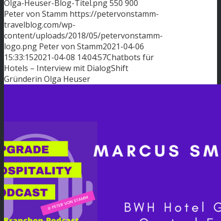
Olga-Heuser-Blog-Titel.png
550
900
Peter von Stamm
https://petervonstamm-
travelblog.com/wp-
content/uploads/2018/05/petervonstamm-
logo.png
Peter von Stamm
2021-04-06
15:33:15
2021-04-08 14:04:57
Chatbots für
Hotels – Interview mit DialogShift
Gründerin Olga Heuser