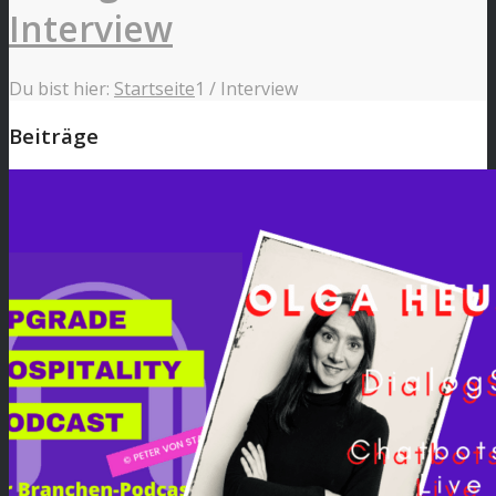
Interview
Du bist hier:
Startseite
1
/
Interview
Beiträge