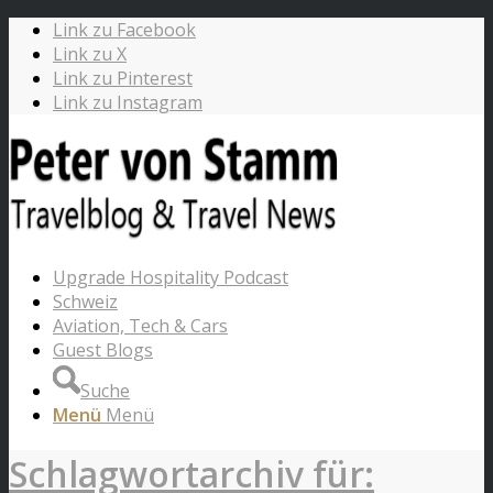
Link zu Facebook
Link zu X
Link zu Pinterest
Link zu Instagram
Upgrade Hospitality Podcast
Schweiz
Aviation, Tech & Cars
Guest Blogs
Suche
Menü
Menü
Schlagwortarchiv für: