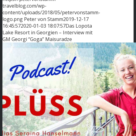
travelblog.com/wp-
content/uploads/2018/05/petervonstamm-
logo.png
Peter von Stamm
2019-12-17
16:45:57
2020-01-03 18:07:57
Das Lopota
Lake Resort in Georgien – Interview mit
GM Georgi “Goga” Maisuradze