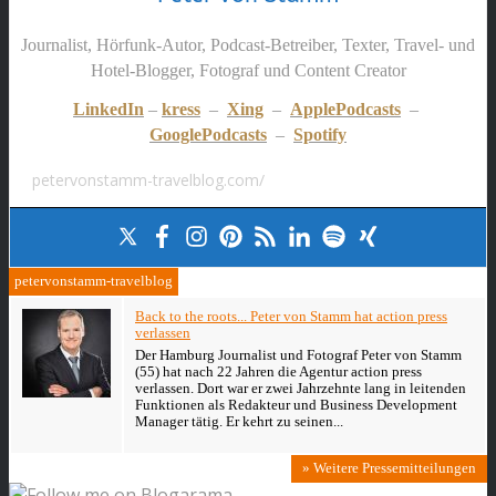
Journalist, Hörfunk-Autor, Podcast-Betreiber, Texter, Travel- und
Hotel-Blogger, Fotograf und Content Creator
LinkedIn
–
kress
–
Xing
–
ApplePodcasts
–
GooglePodcasts
–
Spotify
petervonstamm-travelblog.com/
petervonstamm-travelblog
Back to the roots... Peter von Stamm hat action press
verlassen
Der Hamburg Journalist und Fotograf Peter von Stamm
(55) hat nach 22 Jahren die Agentur action press
verlassen. Dort war er zwei Jahrzehnte lang in leitenden
Funktionen als Redakteur und Business Development
Manager tätig. Er kehrt zu seinen...
» Weitere Pressemitteilungen