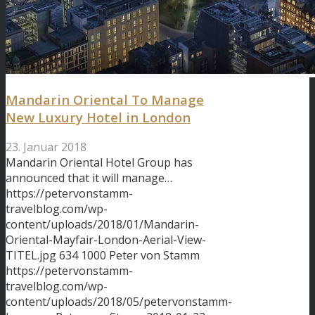
Mandarin Oriental To Manage
New Luxury Hotel in London
23. Januar 2018
Mandarin Oriental Hotel Group has
announced that it will manage…
https://petervonstamm-
travelblog.com/wp-
content/uploads/2018/01/Mandarin-
Oriental-Mayfair-London-Aerial-View-
TITEL.jpg
634
1000
Peter von Stamm
https://petervonstamm-
travelblog.com/wp-
content/uploads/2018/05/petervonstamm-