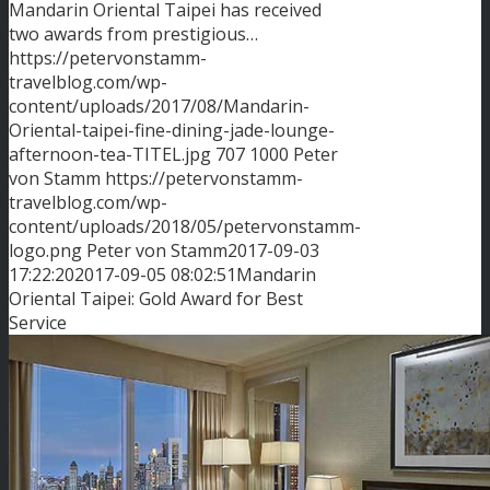
Mandarin Oriental Taipei has received
two awards from prestigious…
https://petervonstamm-
travelblog.com/wp-
content/uploads/2017/08/Mandarin-
Oriental-taipei-fine-dining-jade-lounge-
afternoon-tea-TITEL.jpg
707
1000
Peter
von Stamm
https://petervonstamm-
travelblog.com/wp-
content/uploads/2018/05/petervonstamm-
logo.png
Peter von Stamm
2017-09-03
17:22:20
2017-09-05 08:02:51
Mandarin
Oriental Taipei: Gold Award for Best
Service