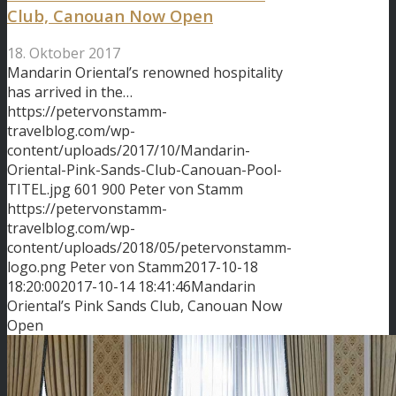
Club, Canouan Now Open
18. Oktober 2017
Mandarin Oriental’s renowned hospitality
has arrived in the…
https://petervonstamm-
travelblog.com/wp-
content/uploads/2017/10/Mandarin-
Oriental-Pink-Sands-Club-Canouan-Pool-
TITEL.jpg
601
900
Peter von Stamm
https://petervonstamm-
travelblog.com/wp-
content/uploads/2018/05/petervonstamm-
logo.png
Peter von Stamm
2017-10-18
18:20:00
2017-10-14 18:41:46
Mandarin
Oriental’s Pink Sands Club, Canouan Now
Open