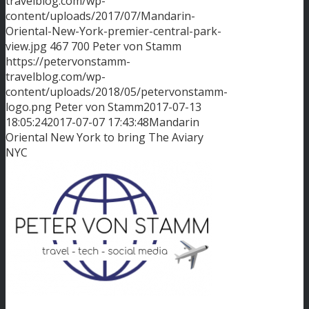
travelblog.com/wp-
content/uploads/2017/07/Mandarin-
Oriental-New-York-premier-central-park-
view.jpg
467
700
Peter von Stamm
https://petervonstamm-
travelblog.com/wp-
content/uploads/2018/05/petervonstamm-
logo.png
Peter von Stamm
2017-07-13
18:05:24
2017-07-07 17:43:48
Mandarin
Oriental New York to bring The Aviary
NYC