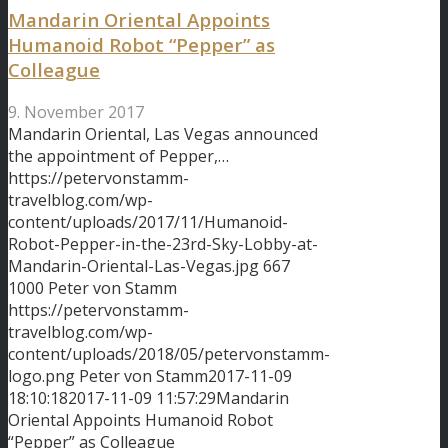
Mandarin Oriental Appoints
Humanoid Robot “Pepper” as
Colleague
9. November 2017
Mandarin Oriental, Las Vegas announced
the appointment of Pepper,…
https://petervonstamm-
travelblog.com/wp-
content/uploads/2017/11/Humanoid-
Robot-Pepper-in-the-23rd-Sky-Lobby-at-
Mandarin-Oriental-Las-Vegas.jpg
667
1000
Peter von Stamm
https://petervonstamm-
travelblog.com/wp-
content/uploads/2018/05/petervonstamm-
logo.png
Peter von Stamm
2017-11-09
18:10:18
2017-11-09 11:57:29
Mandarin
Oriental Appoints Humanoid Robot
“Pepper” as Colleague