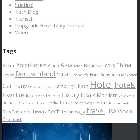
Südtirol
Tech Blog
Tierisch
Uopgrade Hospitality Podcast
Video
Tags
Asia
AccorHotels
China
cars
Accor
car
Alpen
Berlin
Asien
Deutschland
EV
Four Seasons
Dubai
Davos
Europa
Frankreich
Hotel
hotels
Germany
Hilton
Hamburg
Graubünden
luxury
Hyatt
Luxus
Marriott
London
Hörfunk
Japan
New York
Reise
resort
radio
Reiseblog
NH Hotel Group
Restaurant
NH Hotels
travel
tech
Schweiz
USA
Video
Ritz-Carlton
technology
Österreich