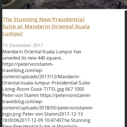
The Stunning New Presidential
Suite at Mandarin Oriental Kuala
Lumpur
13. Dezember 2017
Mandarin Oriental Kuala Lumpur has
unveiled its new 440 square…
https://petervonstamm-
travelblog.com/wp-
content/uploads/2017/12/Mandarin-
Oriental-kuala-lumpur-Presidential-Suite-
Living-Room-Dusk-TITEL.jpg
667
1000
Peter von Stamm
https://petervonstamm-
travelblog.com/wp-
content/uploads/2018/05/petervonstamm-
logo.png
Peter von Stamm
2017-12-13
18:00:06
2017-12-09 10:47:43
The Stunning
New Presidential Suite at Mandarin