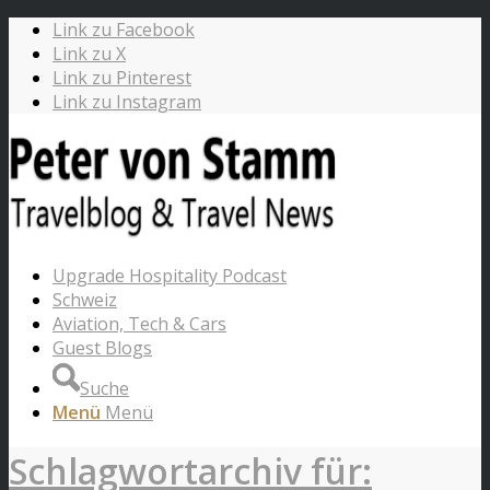
Link zu Facebook
Link zu X
Link zu Pinterest
Link zu Instagram
Upgrade Hospitality Podcast
Schweiz
Aviation, Tech & Cars
Guest Blogs
Suche
Menü
Menü
Schlagwortarchiv für: