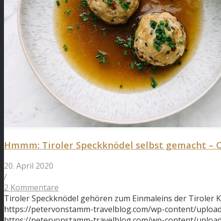
Hmmm: Tiroler Speckknödel selbst gemacht – O
20. April 2020
/
2 Kommentare
Tiroler Speckknödel gehören zum Einmaleins der Tiroler 
https://petervonstamm-travelblog.com/wp-content/upload
https://petervonstamm-travelblog.com/wp-content/uplo