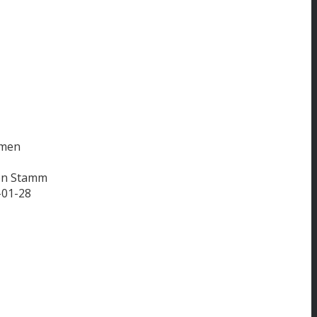
hmen
on Stamm
-01-28