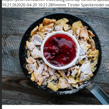
10:21:26
2020-04-20 10:21:28
Hmmm: Tiroler Speckknödel sel