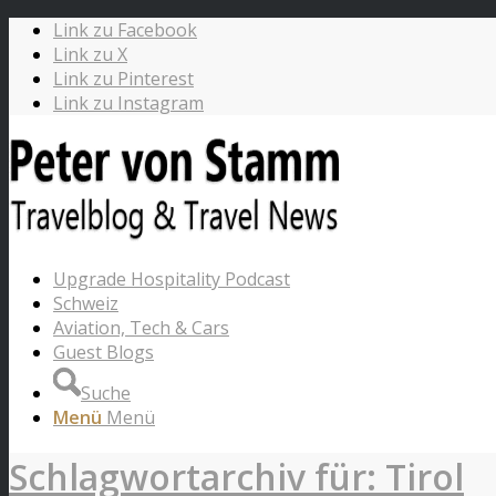
Link zu Facebook
Link zu X
Link zu Pinterest
Link zu Instagram
Upgrade Hospitality Podcast
Schweiz
Aviation, Tech & Cars
Guest Blogs
Suche
Menü
Menü
Schlagwortarchiv für: Tirol