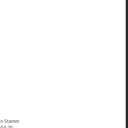
on Stamm
-04-20