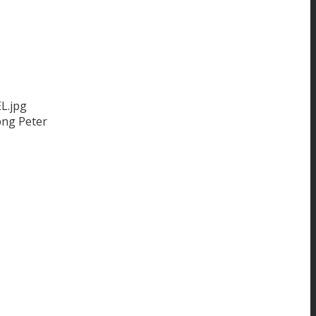
L.jpg
png
Peter