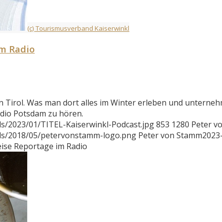
(c) Tourismusverband Kaiserwinkl
im Radio
l in Tirol. Was man dort alles im Winter erleben und unterne
Radio Potsdam zu hören.
s/2023/01/TITEL-Kaiserwinkl-Podcast.jpg
853
1280
Peter v
ads/2018/05/petervonstamm-logo.png
Peter von Stamm
2023
eise Reportage im Radio