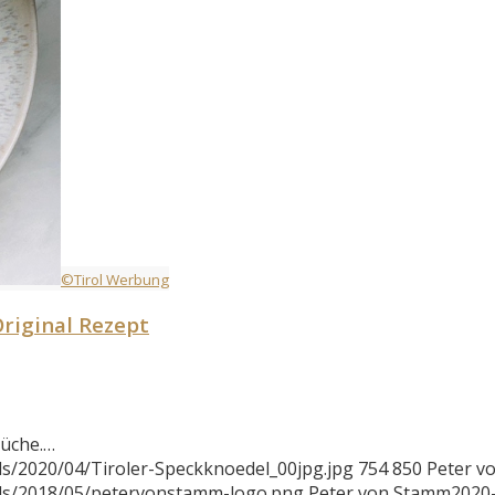
©Tirol Werbung
riginal Rezept
Küche.…
s/2020/04/Tiroler-Speckknoedel_00jpg.jpg
754
850
Peter v
ads/2018/05/petervonstamm-logo.png
Peter von Stamm
2020