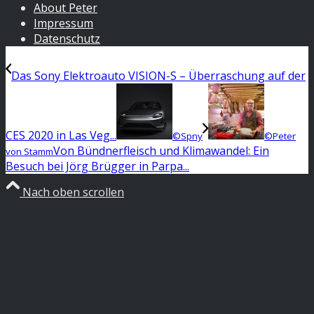
About Peter
Impressum
Datenschutz
Das Sony Elektroauto VISION-S – Überraschung auf der
CES 2020 in Las Veg...
©Spny
©Peter
Von Bündnerfleisch und Klimawandel: Ein
von Stamm
Besuch bei Jörg Brügger in Parpa...
Nach oben scrollen