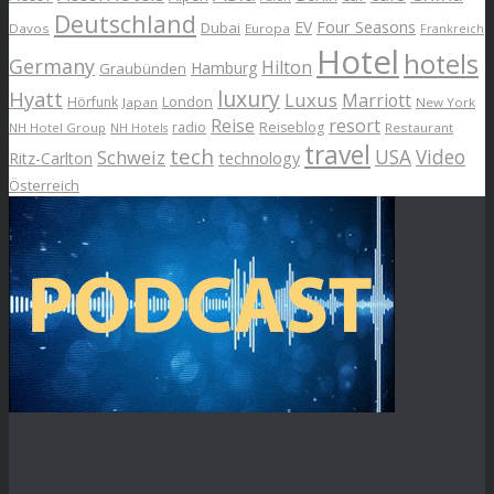
Deutschland
EV
Four Seasons
Dubai
Davos
Europa
Frankreich
Hotel
hotels
Germany
Hilton
Hamburg
Graubünden
luxury
Hyatt
Luxus
Marriott
London
Hörfunk
Japan
New York
Reise
resort
radio
Reiseblog
NH Hotel Group
Restaurant
NH Hotels
travel
tech
Schweiz
USA
Video
Ritz-Carlton
technology
Österreich