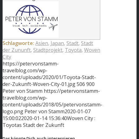
Schlagworte:
Asien
,
Japan
,
Stadt
,
Stadt
der Zununft
,
Stadtprojekt
,
Toyota
,
Woven
City
https://petervonstamm-
travelblog.com/wp-
content/uploads/2020/01/Toyota-Stadt-
der-Zukunft-Woven-City-01.jpg
506
900
Peter von Stamm
https://petervonstamm-
travelblog.com/wp-
content/uploads/2018/05/petervonstamm-
logo.png
Peter von Stamm
2020-01-07
15:00:02
2020-01-14 15:36:40
Woven City :
Toyotas Stadt der Zukunft
Das könnte Dich auch interessieren