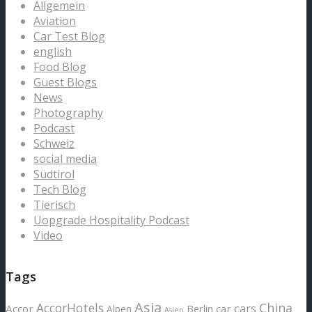
Allgemein
Aviation
Car Test Blog
english
Food Blog
Guest Blogs
News
Photography
Podcast
Schweiz
social media
Südtirol
Tech Blog
Tierisch
Uopgrade Hospitality Podcast
Video
Tags
Asia
AccorHotels
China
cars
Accor
car
Alpen
Berlin
Asien