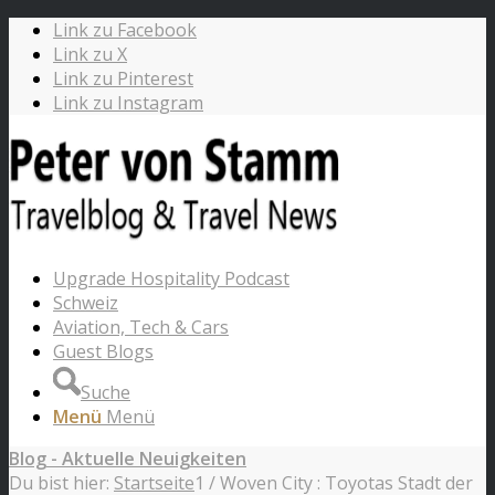
Link zu Facebook
Link zu X
Link zu Pinterest
Link zu Instagram
Upgrade Hospitality Podcast
Schweiz
Aviation, Tech & Cars
Guest Blogs
Suche
Menü
Menü
Blog - Aktuelle Neuigkeiten
Du bist hier:
Startseite
1
/
Woven City : Toyotas Stadt der