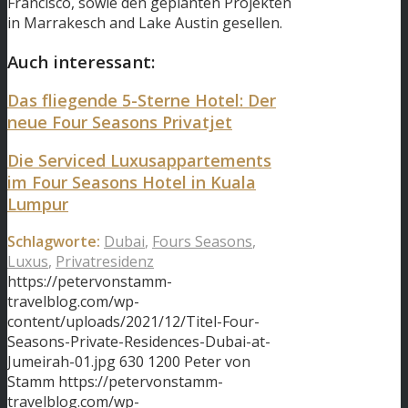
Francisco, sowie den geplanten Projekten
in Marrakesch and Lake Austin gesellen.
Auch interessant:
Das fliegende 5-Sterne Hotel: Der
neue Four Seasons Privatjet
Die Serviced Luxusappartements
im Four Seasons Hotel in Kuala
Lumpur
Schlagworte:
Dubai
,
Fours Seasons
,
Luxus
,
Privatresidenz
https://petervonstamm-
travelblog.com/wp-
content/uploads/2021/12/Titel-Four-
Seasons-Private-Residences-Dubai-at-
Jumeirah-01.jpg
630
1200
Peter von
Stamm
https://petervonstamm-
travelblog.com/wp-