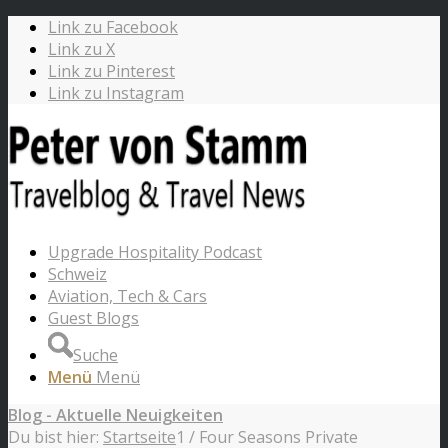
Link zu Facebook
Link zu X
Link zu Pinterest
Link zu Instagram
Upgrade Hospitality Podcast
Schweiz
Aviation, Tech & Cars
Guest Blogs
Suche
Menü
Menü
Blog - Aktuelle Neuigkeiten
Du bist hier:
Startseite
1
/
Four Seasons Private