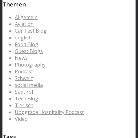
Themen
Allgemein
Aviation
Car Test Blog
english
Food Blog
Guest Blogs
News
Photography
Podcast
Schweiz
social media
Südtirol
Tech Blog
Tierisch
Uopgrade Hospitality Podcast
Video
Tags