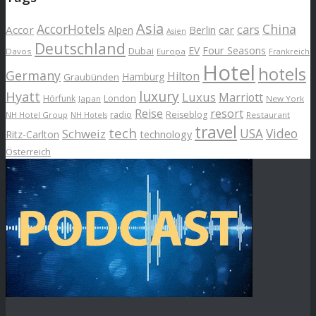
Asia
AccorHotels
China
cars
Accor
car
Alpen
Berlin
Asien
Deutschland
EV
Four Seasons
Dubai
Davos
Europa
Frankreich
Hotel
hotels
Germany
Hilton
Hamburg
Graubünden
luxury
Hyatt
Luxus
Marriott
London
Hörfunk
Japan
New York
Reise
resort
radio
Reiseblog
NH Hotel Group
Restaurant
NH Hotels
travel
tech
Schweiz
USA
Video
Ritz-Carlton
technology
Österreich